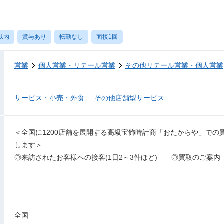
以内
賞与あり
転勤なし
面接1回
営業
個人営業・リテール営業
その他リテール営業・個人営業
サービス・小売・外食
その他店舗型サービス
＜全国に1200店舗を展開する高級宝飾時計商「おたからや」での
します＞
◎来訪されたお客様への接客(1日2～3件ほど) ◎買取のご
全国