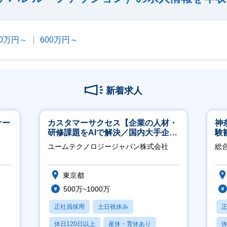
00万円～
600万円～
新着求人
ナー
カスタマーサクセス【企業の人材・
神
研修課題をAIで解決／国内大手企業
験
約3万社導入／フレックス可】
得
ユームテクノロジージャパン株式会社
総
東京都
500万~1000万
正社員採用
土日祝休み
休日120日以上
産休・育休あり
休