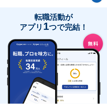
転職活動が
1
アプリ
つで完結！