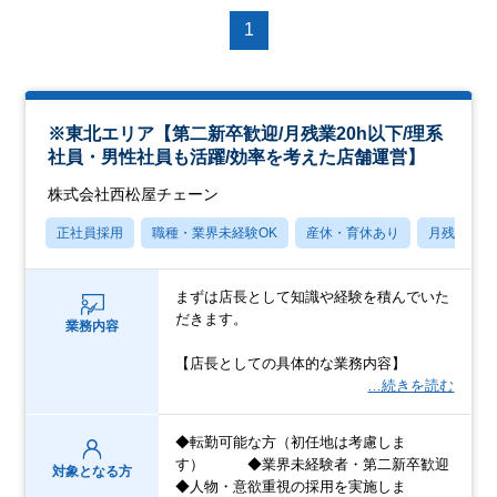
1
※東北エリア【第二新卒歓迎/月残業20h以下/理系
社員・男性社員も活躍/効率を考えた店舗運営】
株式会社西松屋チェーン
正社員採用
職種・業界未経験OK
産休・育休あり
月残業20
まずは店長として知識や経験を積んでいた
だきます。
業務内容
【店長としての具体的な業務内容】
…続きを読む
◆転勤可能な方（初任地は考慮しま
す） ◆業界未経験者・第二新卒歓迎
対象となる方
◆人物・意欲重視の採用を実施しま