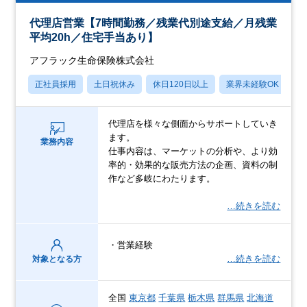
代理店営業【7時間勤務／残業代別途支給／月残業
平均20h／住宅手当あり】
アフラック生命保険株式会社
正社員採用
土日祝休み
休日120日以上
業界未経験OK
産
代理店を様々な側面からサポートしていき
ます。
業務内容
仕事内容は、マーケットの分析や、より効
率的・効果的な販売方法の企画、資料の制
作など多岐にわたります。
…続きを読む
・営業経験
…続きを読む
対象となる方
全国
東京都
千葉県
栃木県
群馬県
北海道