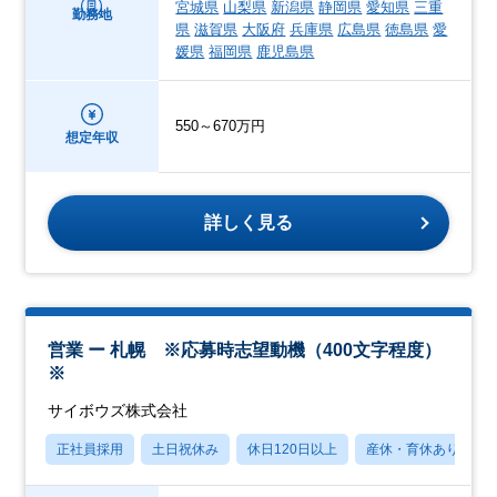
宮城県
山梨県
新潟県
静岡県
愛知県
三重
勤務地
県
滋賀県
大阪府
兵庫県
広島県
徳島県
愛
媛県
福岡県
鹿児島県
550～670万円
想定年収
詳しく見る
営業 ー 札幌 ※応募時志望動機（400文字程度）
※
サイボウズ株式会社
正社員採用
土日祝休み
休日120日以上
産休・育休あり