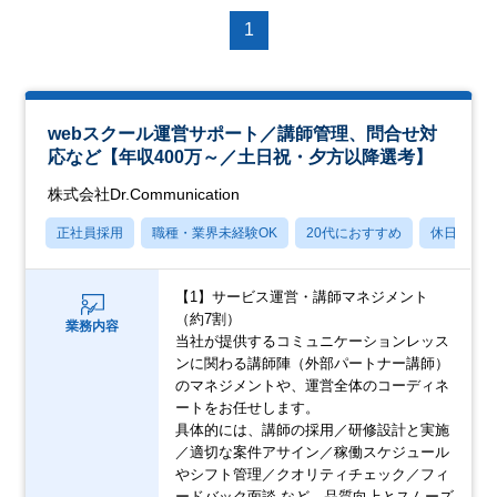
1
webスクール運営サポート／講師管理、問合せ対
応など【年収400万～／土日祝・夕方以降選考】
株式会社Dr.Communication
正社員採用
職種・業界未経験OK
20代におすすめ
休日120
【1】サービス運営・講師マネジメント
（約7割）
業務内容
当社が提供するコミュニケーションレッス
ンに関わる講師陣（外部パートナー講師）
のマネジメントや、運営全体のコーディネ
ートをお任せします。
具体的には、講師の採用／研修設計と実施
／適切な案件アサイン／稼働スケジュール
やシフト管理／クオリティチェック／フィ
ードバック面談 など、品質向上とスムーズ