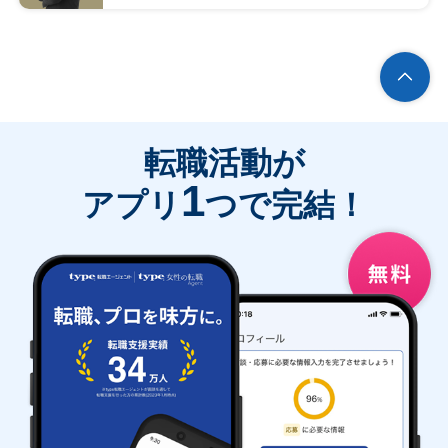
転職活動が
1
アプリ
つで完結！