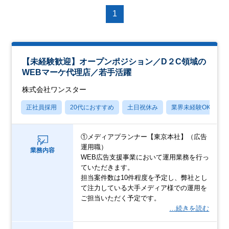
1
【未経験歓迎】オープンポジション／D２C領域の
WEBマーケ代理店／若手活躍
株式会社ワンスター
正社員採用
20代におすすめ
土日祝休み
業界未経験OK
①メディアプランナー【東京本社】（広告
運用職）
業務内容
WEB広告支援事業において運用業務を行っ
ていただきます。
担当案件数は10件程度を予定し、弊社とし
て注力している大手メディア様での運用を
ご担当いただく予定です。
…続きを読む