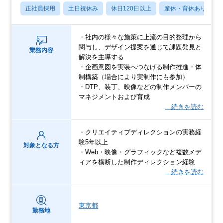
正社員採用
土日祝休み
休日120日以上
産休・育休あり
・社内の様々な施策に上流の目的整理から
関与し、デザイン提案を通じて課題発見と
業務内容
解決を主導する
・企画意図を実装へつなげる制作推進・体
制構築（場合により実制作にも参加）
・DTP、装丁、映像などの制作メンバーの
マネジメントおよび育成
…続きを読む
・クリエイティブディレクションの実務経
験5年以上
対象となる方
・Web・映像・グラフィックなど複数メデ
ィアを横断した制作ディレクション経験
…続きを読む
東京都
勤務地