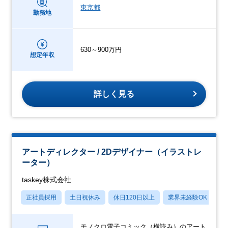
東京都
勤務地
630～900万円
想定年収
詳しく見る
アートディレクター / 2Dデザイナー（イラストレ
ーター）
taskey株式会社
正社員採用
土日祝休み
休日120日以上
業界未経験OK
産
モノクロ電子コミック（横読み）のアート