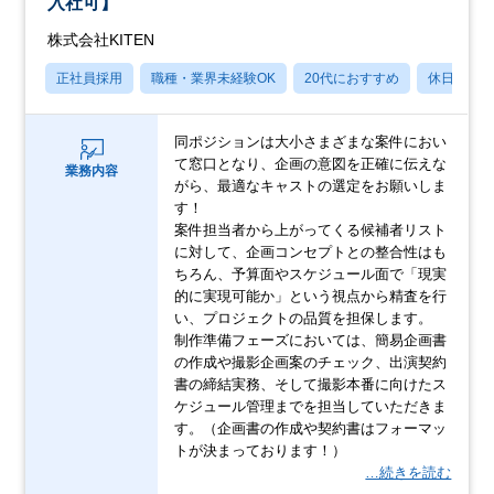
入社可】
株式会社KITEN
正社員採用
職種・業界未経験OK
20代におすすめ
休日120
同ポジションは大小さまざまな案件におい
て窓口となり、企画の意図を正確に伝えな
業務内容
がら、最適なキャストの選定をお願いしま
す！
案件担当者から上がってくる候補者リスト
に対して、企画コンセプトとの整合性はも
ちろん、予算面やスケジュール面で「現実
的に実現可能か」という視点から精査を行
い、プロジェクトの品質を担保します。
制作準備フェーズにおいては、簡易企画書
の作成や撮影企画案のチェック、出演契約
書の締結実務、そして撮影本番に向けたス
ケジュール管理までを担当していただきま
す。（企画書の作成や契約書はフォーマッ
トが決まっております！）
…続きを読む