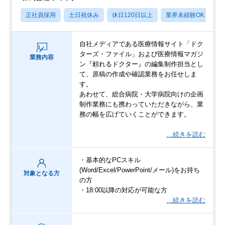
正社員採用
土日祝休み
休日120日以上
業界未経験OK
産
自社メディアである医療情報サイト「ドク
ターズ・ファイル」および医療情報マガジ
業務内容
ン『頼れるドクター』の編集制作担当とし
て、原稿の作成や確認業務をお任せしま
す。
あわせて、総合病院・大学病院向けの企画
制作業務にも携わっていただきながら、業
務の幅を広げていくことができます。
…続きを読む
・基本的なPCスキル
(Word/Excel/PowerPoint/メール)をお持ち
対象となる方
の方
・18:00以降の対応が可能な方
…続きを読む