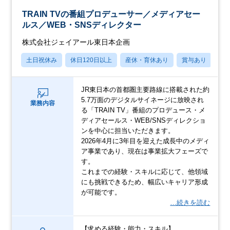
TRAIN TVの番組プロデューサー／メディアセー
ルス／WEB・SNSディレクター
株式会社ジェイアール東日本企画
土日祝休み
休日120日以上
産休・育休あり
賞与あり
JR東日本の首都圏主要路線に搭載された約
5.7万面のデジタルサイネージに放映され
業務内容
る「TRAIN TV」番組のプロデュース・メ
ディアセールス・WEB/SNSディレクショ
ンを中心に担当いただきます。
2026年4月に3年目を迎えた成長中のメディ
ア事業であり、現在は事業拡大フェーズで
す。
これまでの経験・スキルに応じて、他領域
にも挑戦できるため、幅広いキャリア形成
が可能です。
…続きを読む
【求める経験・能力・スキル】