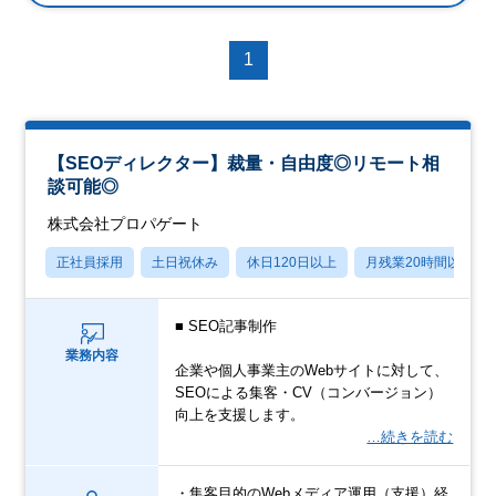
1
【SEOディレクター】裁量・自由度◎リモート相
談可能◎
株式会社プロパゲート
正社員採用
土日祝休み
休日120日以上
月残業20時間以内
■ SEO記事制作
業務内容
企業や個人事業主のWebサイトに対して、
SEOによる集客・CV（コンバージョン）
向上を支援します。
…続きを読む
・集客目的のWebメディア運用（支援）経