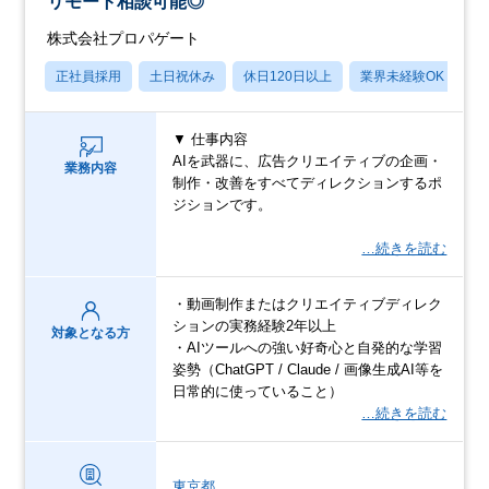
リモート相談可能◎
株式会社プロパゲート
正社員採用
土日祝休み
休日120日以上
業界未経験OK
月
▼ 仕事内容
AIを武器に、広告クリエイティブの企画・
業務内容
制作・改善をすべてディレクションするポ
ジションです。
…続きを読む
・動画制作またはクリエイティブディレク
ションの実務経験2年以上
対象となる方
・AIツールへの強い好奇心と自発的な学習
姿勢（ChatGPT / Claude / 画像生成AI等を
日常的に使っていること）
…続きを読む
東京都