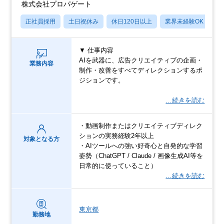
株式会社プロパゲート
正社員採用
土日祝休み
休日120日以上
業界未経験OK
月
▼ 仕事内容
AIを武器に、広告クリエイティブの企画・
業務内容
制作・改善をすべてディレクションするポ
ジションです。
…続きを読む
・動画制作またはクリエイティブディレク
ションの実務経験2年以上
対象となる方
・AIツールへの強い好奇心と自発的な学習
姿勢（ChatGPT / Claude / 画像生成AI等を
日常的に使っていること）
…続きを読む
東京都
勤務地