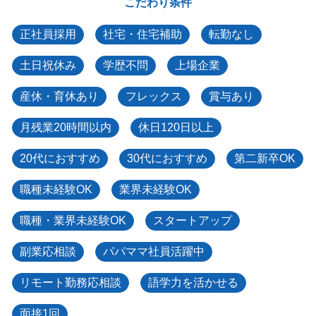
こだわり条件
正社員採用
社宅・住宅補助
転勤なし
土日祝休み
学歴不問
上場企業
産休・育休あり
フレックス
賞与あり
月残業20時間以内
休日120日以上
20代におすすめ
30代におすすめ
第二新卒OK
職種未経験OK
業界未経験OK
職種・業界未経験OK
スタートアップ
副業応相談
パパママ社員活躍中
リモート勤務応相談
語学力を活かせる
面接1回