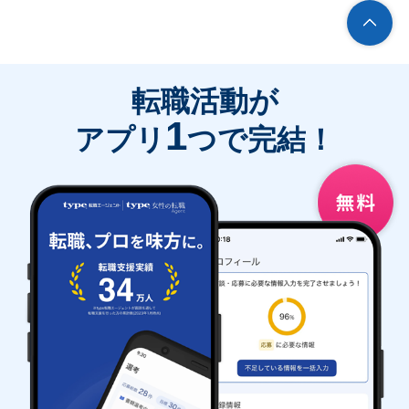
転職活動が
1
アプリ
つで完結！