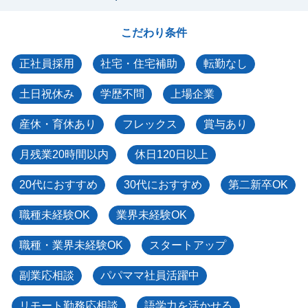
こだわり条件
正社員採用
社宅・住宅補助
転勤なし
土日祝休み
学歴不問
上場企業
産休・育休あり
フレックス
賞与あり
月残業20時間以内
休日120日以上
20代におすすめ
30代におすすめ
第二新卒OK
職種未経験OK
業界未経験OK
職種・業界未経験OK
スタートアップ
副業応相談
パパママ社員活躍中
リモート勤務応相談
語学力を活かせる