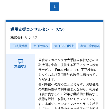
1
運用支援コンサルタント（CS）
株式会社カウリス
正社員採用
土日祝休み
休日120日以上
産休・育休あり
同社がメガバンクや大手証券会社などの金
融機関を中心に提供する不正アクセス検知
業務内容
サービス 「Fraud Alert」 の、不正検知ロ
ジックおよび運用設計の改善に携わってい
ただきます。
個別事案への対応にとどまらず、お取引先
の業務特性や体制を踏まえながら、利用者
保護に資する不正対策が継続的に機能する
状態を設計・改善していくポジションで
す。本ポジションはメンバークラスを想定
しており、入社後のキャッチアップを前提