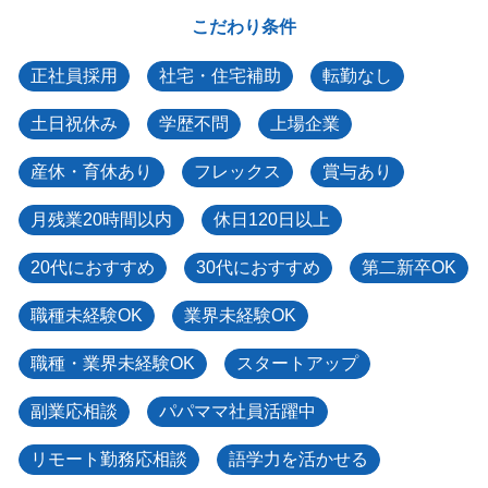
こだわり条件
正社員採用
社宅・住宅補助
転勤なし
土日祝休み
学歴不問
上場企業
産休・育休あり
フレックス
賞与あり
月残業20時間以内
休日120日以上
20代におすすめ
30代におすすめ
第二新卒OK
職種未経験OK
業界未経験OK
職種・業界未経験OK
スタートアップ
副業応相談
パパママ社員活躍中
リモート勤務応相談
語学力を活かせる