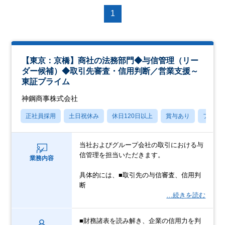
1
【東京：京橋】商社の法務部門◆与信管理（リー
ダー候補）◆取引先審査・信用判断／営業支援～
東証プライム
神鋼商事株式会社
正社員採用
土日祝休み
休日120日以上
賞与あり
フレッ
当社およびグループ会社の取引における与
信管理を担当いただきます。
業務内容
具体的には、■取引先の与信審査、信用判
断
…続きを読む
■財務諸表を読み解き、企業の信用力を判