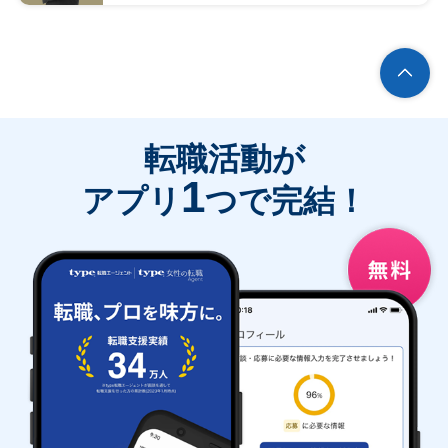
転職活動が
1
アプリ
つで完結！