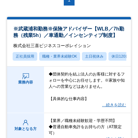
※武蔵浦和勤務※保険アドバイザー【WLB／7h勤
務（残業5h）／車通勤／インセンティブ制度】
株式会社三喜ビジネスコーポレイション
正社員採用
職種・業界未経験OK
土日祝休み
休日120日以上
◆団体契約を結ぶ法人のお客様に対するフ
ォローを中心にお任せします。※家族や知
業務内容
人への営業などはありません。
【具体的な仕事内容】
…続きを読む
【業界／職種未経験歓迎・学歴不問】
◆普通自動車免許をお持ちの方（AT限定
対象となる方
可）