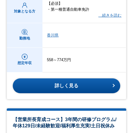
【必須】
・第一種普通自動車免許
対象となる方
…続きを読む
香川県
勤務地
558～774万円
想定年収
詳しく見る
【営業所長育成コース】3年間の研修プログラム/
年休129日/未経験歓迎/福利厚生充実/土日祝休み