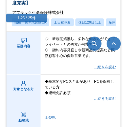
度充実】
アフラック生命保険株式会社
1-25 / 25件
職種・業界未経験OK
土日祝休み
休日120日以上
産休・育休
◇ 新規開拓無し。柔軟な働き方ができプ
ライベートとの両立が可能です。
業務内容
◇ 契約内容見直しや新商品の提案など既
存顧客中心の保険営業です。
…続きを読む
◆基本的なPCスキルがあり、PCを保有し
ている方
対象となる方
◆運転免許必須
…続きを読む
山梨県
勤務地