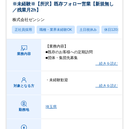
※未経験※【所沢】既存フォロー営業【新規無し
／残業月2h】
株式会社ゼンシン
正社員採用
職種・業界未経験OK
土日祝休み
休日120日以上
【業務内容】
■既存のお客様への定期訪問
業務内容
■団体・集団先募集
…続きを読む
・未経験歓迎
…続きを読む
対象となる方
埼玉県
勤務地