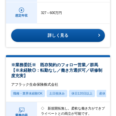
327～600万円
想定年収
詳しく見る
※業務委託※ 既存契約のフォロー営業／群馬
【※未経験◎：転勤なし／働き方選択可／研修制
度充実】
アフラック生命保険株式会社
職種・業界未経験OK
土日祝休み
休日120日以上
産休・育休
◇ 新規開拓無し。柔軟な働き方ができプ
ライベートとの両立が可能です。
業務内容