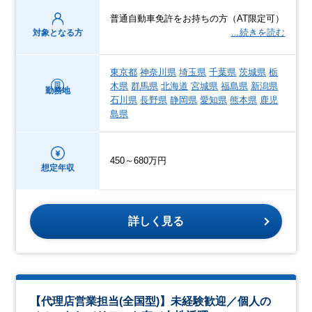
普通自動車免許をお持ちの方（AT限定可）
…続きを読む
対象となる方
東京都
神奈川県
埼玉県
千葉県
茨城県
栃
木県
群馬県
北海道
宮城県
福島県
新潟県
勤務地
石川県
長野県
静岡県
愛知県
熊本県
鹿児
島県
450～680万円
想定年収
詳しく見る
【代理店営業担当(全国型)】未経験歓迎／個人の