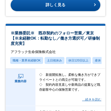
詳しく見る
※業務委託※ 既存契約のフォロー営業／東京
【※未経験OK：転勤なし／働き方選択可／研修制
度充実】
アフラック生命保険株式会社
職種・業界未経験OK
土日祝休み
休日120日以上
産休・育休
◇ 新規開拓無し。柔軟な働き方ができプ
ライベートとの両立が可能です。
業務内容
◇ 契約内容見直しや新商品の提案など既
存顧客中心の保険営業です。
…続きを読む