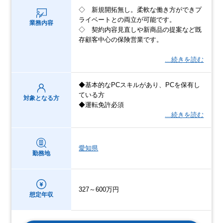
◇ 新規開拓無し。柔軟な働き方ができプ
ライベートとの両立が可能です。
業務内容
◇ 契約内容見直しや新商品の提案など既
存顧客中心の保険営業です。
…続きを読む
◆基本的なPCスキルがあり、PCを保有し
ている方
対象となる方
◆運転免許必須
…続きを読む
愛知県
勤務地
327～600万円
想定年収