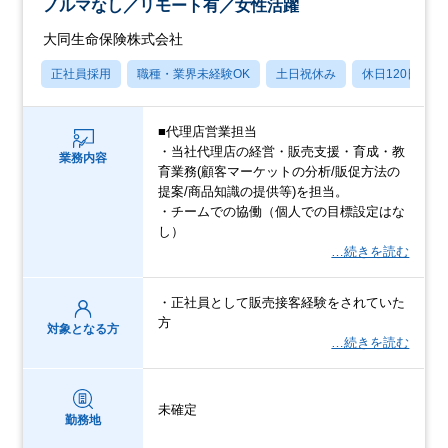
ノルマなし／リモート有／女性活躍
大同生命保険株式会社
正社員採用
職種・業界未経験OK
土日祝休み
休日120日以上
■代理店営業担当
・当社代理店の経営・販売支援・育成・教
業務内容
育業務(顧客マーケットの分析/販促方法の
提案/商品知識の提供等)を担当。
・チームでの協働（個人での目標設定はな
し）
…続きを読む
・正社員として販売接客経験をされていた
方
対象となる方
…続きを読む
未確定
勤務地