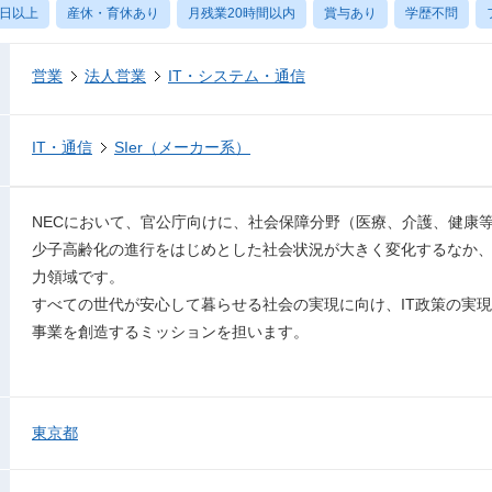
0日以上
産休・育休あり
月残業20時間以内
賞与あり
学歴不問
営業
法人営業
IT・システム・通信
IT・通信
SIer（メーカー系）
NECにおいて、官公庁向けに、社会保障分野（医療、介護、健康
少子高齢化の進行をはじめとした社会状況が大きく変化するなか、
力領域です。
すべての世代が安心して暮らせる社会の実現に向け、IT政策の実
事業を創造するミッションを担います。
東京都