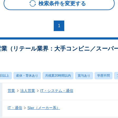
検索条件を変更する
1
ョン営業（リテール業界：大手コンビニ／スーパ
0日以上
産休・育休あり
月残業20時間以内
賞与あり
学歴不問
営業
法人営業
IT・システム・通信
IT・通信
SIer（メーカー系）