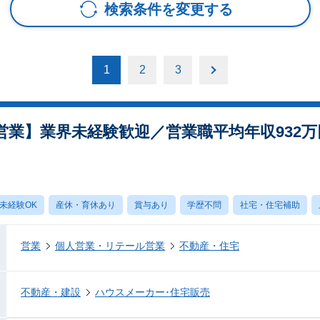
検索条件を変更する
1
2
3
業】業界未経験歓迎／営業職平均年収932万円
未経験OK
産休・育休あり
賞与あり
学歴不問
社宅・住宅補助
営業
個人営業・リテール営業
不動産・住宅
不動産・建設
ハウスメーカー･住宅販売