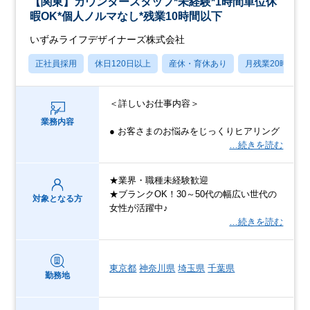
【関東】カウンタースタッフ*未経験*1時間単位休
暇OK*個人ノルマなし*残業10時間以下
いずみライフデザイナーズ株式会社
正社員採用
休日120日以上
産休・育休あり
月残業20時間以
＜詳しいお仕事内容＞
業務内容
● お客さまのお悩みをじっくりヒアリング
…続きを読む
★業界・職種未経験歓迎
★ブランクOK！30～50代の幅広い世代の
対象となる方
女性が活躍中♪
…続きを読む
東京都
神奈川県
埼玉県
千葉県
勤務地