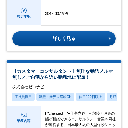
304～307万円
想定年収
詳しく見る
【カスタマーコンサルタント】無理な勧誘ノルマ
無し／ご自宅から近い勤務地に配属！
株式会社ゼロナビ
正社員採用
職種・業界未経験OK
休日120日以上
月残業20
[{"changed": "■仕事内容：≪保険とお金の
話が相談できるコンサルタント営業≫同社
業務内容
が運営する、日本最大級の大型保険ショッ