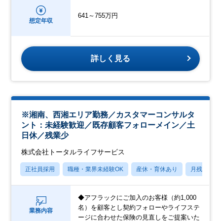
641～755万円
想定年収
詳しく見る
※湘南、西湘エリア勤務／カスタマーコンサルタ
ント：未経験歓迎／既存顧客フォローメイン／土
日休／残業少
株式会社トータルライフサービス
正社員採用
職種・業界未経験OK
産休・育休あり
月残業20
◆アフラックにご加入のお客様（約1,000
名）を顧客とし契約フォローやライフステ
業務内容
ージに合わせた保険の見直しをご提案いた