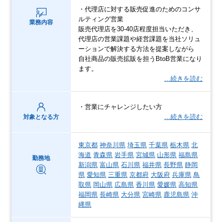
・代理店に対する販売促進のためのコンサ
ルティング営業
業務内容
販売代理店を30-40店程度担当いただき、
代理店の営業課題や経営課題を当社ソリュ
ーションで解決する方法を提案しながら
自社商品の販売拡販を担うBtoB営業になり
ます。
…続きを読む
・営業にチャレンジしたい方
…続きを読む
対象となる方
東京都
神奈川県
埼玉県
千葉県
栃木県
北
海道
青森県
岩手県
宮城県
山形県
福島県
勤務地
新潟県
富山県
石川県
福井県
長野県
静岡
県
愛知県
三重県
京都府
大阪府
兵庫県
鳥
取県
岡山県
広島県
香川県
愛媛県
高知県
福岡県
長崎県
大分県
宮崎県
鹿児島県
沖
縄県