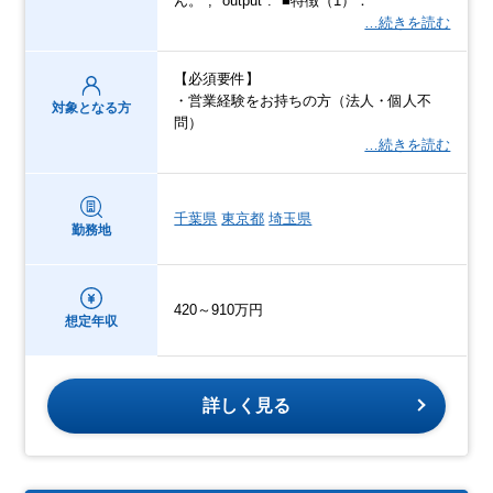
ん。", "output": "■特徴（1）：
…続きを読む
【必須要件】
・営業経験をお持ちの方（法人・個人不
対象となる方
問）
…続きを読む
千葉県
東京都
埼玉県
勤務地
420～910万円
想定年収
詳しく見る