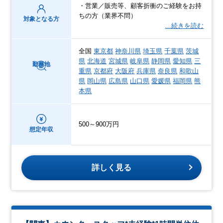
・営業／販売等、顧客折衝のご経験をお持
ちの方（業界不問）
対象となる方
…続きを読む
全国
東京都
神奈川県
埼玉県
千葉県
茨城
県
北海道
宮城県
岐阜県
静岡県
愛知県
三
勤務地
重県
京都府
大阪府
兵庫県
奈良県
和歌山
県
岡山県
広島県
山口県
愛媛県
福岡県
熊
本県
500～900万円
想定年収
詳しく見る