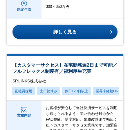
300～350万円
想定年収
詳しく見る
【カスタマーサクセス】在宅勤務週2日まで可能／
フルフレックス制度有／福利厚生充実
SP.LINKS株式会社
正社員採用
土日祝休み
休日120日以上
業界未経験OK
転
お客様が安心して当社決済サービスを利用
し続けられるよう、問い合わせ対応から
業務内容
FAQ整備、制度対応、業務改善まで幅広く
担うカスタマーサクセス業務です。加盟店