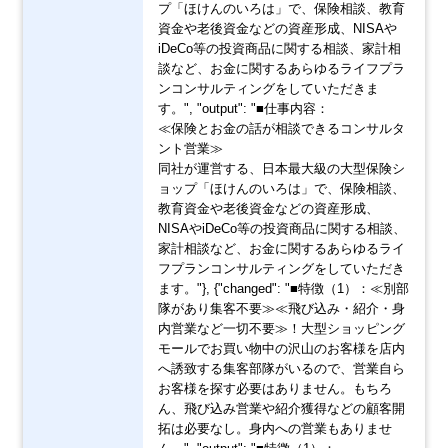
プ「ほけんのいろは」で、保険相談、教育
資金や老後資金などの資産形成、NISAや
iDeCo等の投資商品に関する相談、家計相
談など、お金に関するあらゆるライフプラ
ンコンサルティングをしていただきま
す。", "output": "■仕事内容：
≪保険とお金の話が相談できるコンサルタ
ント営業≫
同社が運営する、日本最大級の大型保険シ
ョップ「ほけんのいろは」で、保険相談、
教育資金や老後資金などの資産形成、
NISAやiDeCo等の投資商品に関する相談、
家計相談など、お金に関するあらゆるライ
フプランコンサルティングをしていただき
ます。"}, {"changed": "■特徴（1）：≪別部
隊があり集客不要≫≪飛び込み・紹介・身
内営業など一切不要≫！大型ショッピング
モールでお買い物中の沢山のお客様を店内
へ誘致する集客部隊がいるので、営業自ら
お客様を探す必要はありません。もちろ
ん、飛び込み営業や紹介獲得などの顧客開
拓は必要なし。身内への営業もありませ