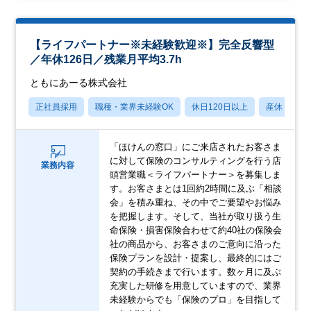
【ライフパートナー※未経験歓迎※】完全反響型
／年休126日／残業月平均3.7h
ともにあーる株式会社
正社員採用
職種・業界未経験OK
休日120日以上
産休・育休
「ほけんの窓口」にご来店されたお客さま
に対して保険のコンサルティングを行う店
業務内容
頭営業職＜ライフパートナー＞を募集しま
す。お客さまとは1回約2時間に及ぶ「相談
会」を積み重ね、その中でご要望やお悩み
を把握します。そして、当社が取り扱う生
命保険・損害保険合わせて約40社の保険会
社の商品から、お客さまのご意向に沿った
保険プランを設計・提案し、最終的にはご
契約の手続きまで行います。数ヶ月に及ぶ
充実した研修を用意していますので、業界
未経験からでも「保険のプロ」を目指して