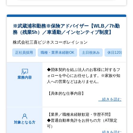
※武蔵浦和勤務※保険アドバイザー【WLB／7h勤
務（残業5h）／車通勤／インセンティブ制度】
株式会社三喜ビジネスコーポレイション
正社員採用
職種・業界未経験OK
土日祝休み
休日120日以上
◆団体契約を結ぶ法人のお客様に対するフ
ォローを中心にお任せします。※家族や知
業務内容
人への営業などはありません。
【具体的な仕事内容】
…続きを読む
【業界／職種未経験歓迎・学歴不問】
◆普通自動車免許をお持ちの方（AT限定
対象となる方
可）
…続きを読む