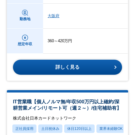
大阪府
勤務地
360～420万円
想定年収
詳しく見る
IT営業職【個人ノルマ無/年収500万円以上確約/深
耕営業メイン/リモート可（週２～）/住宅補助有】
株式会社日本カードネットワーク
正社員採用
土日祝休み
休日120日以上
業界未経験OK
産