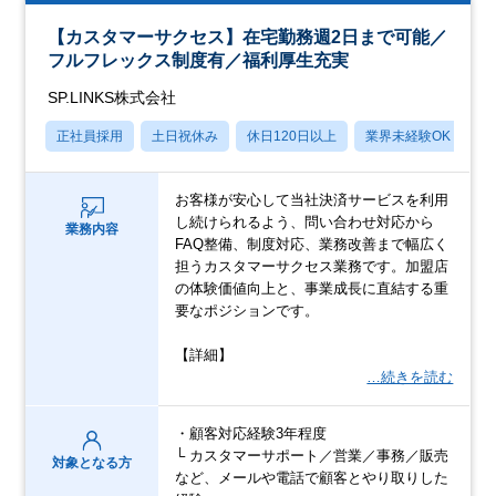
【カスタマーサクセス】在宅勤務週2日まで可能／
フルフレックス制度有／福利厚生充実
SP.LINKS株式会社
正社員採用
土日祝休み
休日120日以上
業界未経験OK
転
お客様が安心して当社決済サービスを利用
し続けられるよう、問い合わせ対応から
業務内容
FAQ整備、制度対応、業務改善まで幅広く
担うカスタマーサクセス業務です。加盟店
の体験価値向上と、事業成長に直結する重
要なポジションです。
【詳細】
…続きを読む
・顧客対応経験3年程度
└ カスタマーサポート／営業／事務／販売
対象となる方
など、メールや電話で顧客とやり取りした