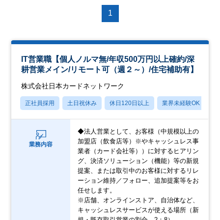
1
IT営業職【個人ノルマ無/年収500万円以上確約/深
耕営業メイン/リモート可（週２～）/住宅補助有】
株式会社日本カードネットワーク
正社員採用
土日祝休み
休日120日以上
業界未経験OK
産
◆法人営業として、お客様（中規模以上の
加盟店（飲食店等）※やキャッシュレス事
業務内容
業者（カード会社等））に対するヒアリン
グ、決済ソリューション（機能）等の新規
提案、または取引中のお客様に対するリレ
ーション維持／フォロー、追加提案等をお
任せします。
※店舗、オンラインストア、自治体など、
キャッシュレスサービスが使える場所（新
規・既存取引営業の割合→2：8）