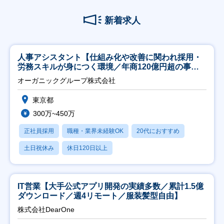
新着求人
人事アシスタント【仕組み化や改善に関われ採用・
労務スキルが身につく環境／年商120億円超の事業
会社】
オーガニックグループ株式会社
東京都
300万~450万
正社員採用
職種・業界未経験OK
20代におすすめ
土日祝休み
休日120日以上
IT営業【大手公式アプリ開発の実績多数／累計1.5億
ダウンロード／週4リモート／服装髪型自由】
株式会社DearOne