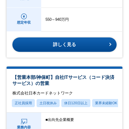
550～940万円
想定年収
詳しく見る
【営業本部/神保町】自社ITサービス（コード決済
サービス）の営業
株式会社日本カードネットワーク
正社員採用
土日祝休み
休日120日以上
業界未経験OK
産
■出向先企業概要
業務内容