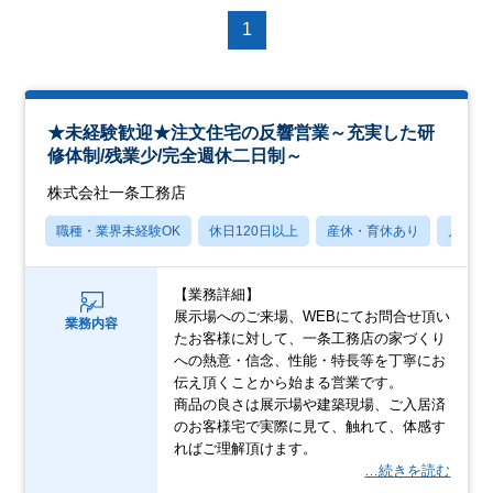
1
★未経験歓迎★注文住宅の反響営業～充実した研
修体制/残業少/完全週休二日制～
株式会社一条工務店
職種・業界未経験OK
休日120日以上
産休・育休あり
月残業
【業務詳細】
展示場へのご来場、WEBにてお問合せ頂い
業務内容
たお客様に対して、一条工務店の家づくり
への熱意・信念、性能・特長等を丁寧にお
伝え頂くことから始まる営業です。
商品の良さは展示場や建築現場、ご入居済
のお客様宅で実際に見て、触れて、体感す
ればご理解頂けます。
…続きを読む