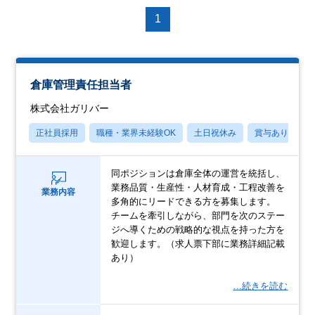
1
倉庫管理責任担当者
株式会社ガリバー
正社員採用
職種・業界未経験OK
土日祝休み
賞与あり
同ポジションは倉庫全体の運営を統括し、
業務品質・生産性・人材育成・工程改善を
業務内容
多角的にリードできる方を募集します。
チームを牽引しながら、部門を次のステー
ジへ導くための戦略的な視点を持った方を
歓迎します。（求人票下部に業務詳細記載
あり）
…続きを読む