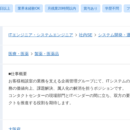
0日以上
業界未経験OK
月残業20時間以内
賞与あり
学歴不問
フ
ITエンジニア・システムエンジニア
社内SE
システム開発・
医療・医薬
製薬・医薬品
■仕事概要
お客様相談室の業務を支える企画管理グループにて、ITシステム
務の価値向上、課題解決、属人化の解消を担うポジションです。
コンタクトセンターの現場部門とITベンダーの間に立ち、双方の
クトを推進する役割を期待します。
大阪府