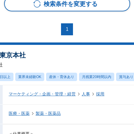
検索条件を変更する
1
/東京本社
社
0日以上
業界未経験OK
産休・育休あり
月残業20時間以内
賞与あり
マーケティング・企画・管理・経営
人事
採用
医療・医薬
製薬・医薬品
＜仕事概要＞