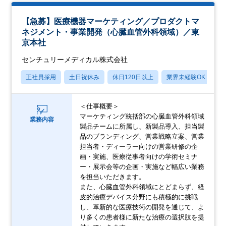
【急募】医療機器マーケティング／プロダクトマ
ネジメント・事業開発（心臓血管外科領域）／東
京本社
センチュリーメディカル株式会社
正社員採用
土日祝休み
休日120日以上
業界未経験OK
産
＜仕事概要＞
マーケティング統括部の心臓血管外科領域
業務内容
製品チームに所属し、新製品導入、担当製
品のブランディング、営業戦略立案、営業
担当者・ディーラー向けの営業研修の企
画・実施、医療従事者向けの学術セミナ
ー・展示会等の企画・実施など幅広い業務
を担当いただきます。
また、心臓血管外科領域にとどまらず、経
皮的治療デバイス分野にも積極的に挑戦
し、革新的な医療技術の開発を通じて、よ
り多くの患者様に新たな治療の選択肢を提