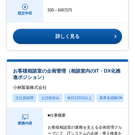
500～600万円
想定年収
詳しく見る
お客様相談室の企画管理（相談室内のIT・DX化推
進ポジション）
小林製薬株式会社
正社員採用
土日祝休み
休日120日以上
業界未経験OK
月
■仕事概要
業務内容
お客様相談室の業務を支える企画管理グル
ープにて、ITシステムの企画・導入推進を