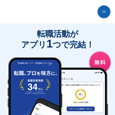
転職活動が
1
アプリ
つで完結！