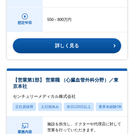
550～800万円
想定年収
詳しく見る
【営業第1部】 営業職 （心臓血管外科分野）／東
京本社
センチュリーメディカル株式会社
正社員採用
土日祝休み
休日120日以上
業界未経験OK
産
施設を担当し、ドクターや代理店に対して
営業を行っていただきます。
業務内容