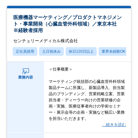
医療機器マーケティング／プロダクトマネジメン
ト・事業開発（心臓血管外科領域）／東京本社
※経験者採用
センチュリーメディカル株式会社
正社員採用
土日祝休み
休日120日以上
業界未経験OK
産
＜仕事概要＞
業務内容
マーケティング統括部の心臓血管外科領域
製品チームに所属し、新製品導入、担当製
品のブランディング、営業戦略立案、営業
担当者・ディーラー向けの営業研修の企
画・実施、医療従事者向けの学術セミナ
ー・展示会等の企画・実施など幅広い業務
を担当いただきます。
…続きを読む