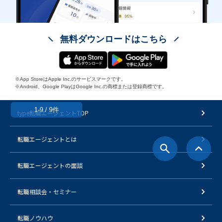
無料ダウンロードはこちら
※App StoreはApple Inc.のサービスマークです。
※Android、Google PlayはGoogle Inc.の商標または登録商標です。
1-9 / 9件
type転職エージェントTOP
転職エージェントとは
転職エージェントの面談
転職相談会・セミナー
転職ノウハウ