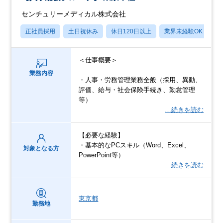
センチュリーメディカル株式会社
正社員採用
土日祝休み
休日120日以上
業界未経験OK
産
＜仕事概要＞
業務内容
・人事・労務管理業務全般（採用、異動、
評価、給与・社会保険手続き、勤怠管理
等）
…続きを読む
【必要な経験】
・基本的なPCスキル（Word、Excel、
対象となる方
PowerPoint等）
…続きを読む
東京都
勤務地