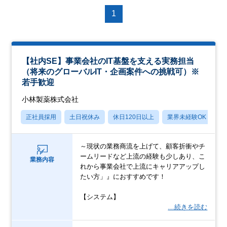
1
【社内SE】事業会社のIT基盤を支える実務担当
（将来のグローバルIT・企画案件への挑戦可）※
若手歓迎
小林製薬株式会社
正社員採用
土日祝休み
休日120日以上
業界未経験OK
月
～現状の業務商流を上げて、顧客折衝やチ
ームリードなど上流の経験も少しあり、こ
業務内容
れから事業会社で上流にキャリアアップし
たい方」』におすすめです！
【システム】
…続きを読む