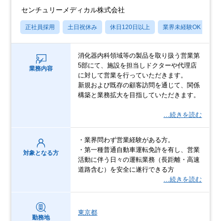
センチュリーメディカル株式会社
正社員採用
土日祝休み
休日120日以上
業界未経験OK
産
消化器内科領域等の製品を取り扱う営業第
5部にて、施設を担当しドクターや代理店
業務内容
に対して営業を行っていただきます。
新規および既存の顧客訪問を通じて、関係
構築と業務拡大を目指していただきます。
…続きを読む
・業界問わず営業経験がある方。
・第一種普通自動車運転免許を有し、営業
対象となる方
活動に伴う日々の運転業務（長距離・高速
道路含む）を安全に遂行できる方
…続きを読む
東京都
勤務地