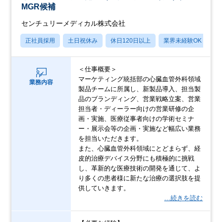
MGR候補
センチュリーメディカル株式会社
正社員採用
土日祝休み
休日120日以上
業界未経験OK
産
＜仕事概要＞
マーケティング統括部の心臓血管外科領域
業務内容
製品チームに所属し、新製品導入、担当製
品のブランディング、営業戦略立案、営業
担当者・ディーラー向けの営業研修の企
画・実施、医療従事者向けの学術セミナ
ー・展示会等の企画・実施など幅広い業務
を担当いただきます。
また、心臓血管外科領域にとどまらず、経
皮的治療デバイス分野にも積極的に挑戦
し、革新的な医療技術の開発を通じて、よ
り多くの患者様に新たな治療の選択肢を提
供していきます。
…続きを読む