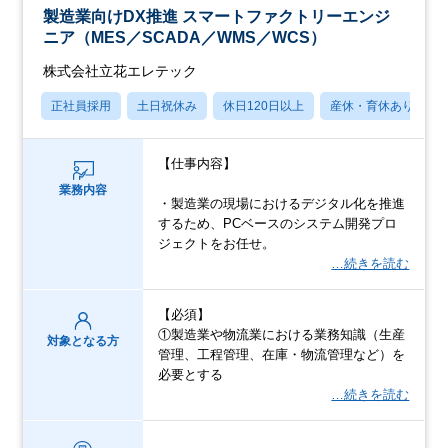
製造業向けDX推進 スマートファクトリーエンジ
ニア（MES／SCADA／WMS／WCS）
株式会社立花エレテック
正社員採用
土日祝休み
休日120日以上
産休・育休あり
【仕事内容】
業務内容
・製造業の現場におけるデジタル化を推進
するため、PCベースのシステム開発プロ
ジェクトをお任せ。
…続きを読む
【必須】
①製造業や物流業における業務知識（生産
対象となる方
管理、工程管理、在庫・物流管理など）を
必要とする
…続きを読む