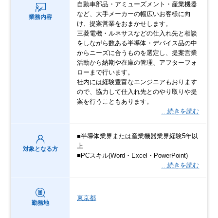
自動車部品・アミューズメント・産業機器
など、大手メーカーの幅広いお客様に向
業務内容
け、提案営業をおまかせします。
三菱電機・ルネサスなどの仕入れ先と相談
をしながら数ある半導体・デバイス品の中
からニーズに合うものを選定し、提案営業
活動から納期や在庫の管理、アフターフォ
ローまで行います。
社内には経験豊富なエンジニアもおります
ので、協力して仕入れ先とのやり取りや提
案を行うこともあります。
…続きを読む
■半導体業界または産業機器業界経験5年以
上
対象となる方
■PCスキル(Word・Excel・PowerPoint)
…続きを読む
東京都
勤務地