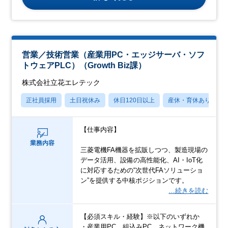
営業／技術営業（産業用PC・エッジサーバ・ソフ
トウェアPLC）（Growth Biz課）
株式会社立花エレテック
正社員採用
土日祝休み
休日120日以上
産休・育休あり
【仕事内容】
業務内容
三菱電機FA機器を拡販しつつ、製造現場の
データ活用、設備の高性能化、AI・IoT化
に対応するための“次世代FAソリューショ
ン”を提供する中核ポジションです。
…続きを読む
【必須スキル・経験】※以下のいずれか
・産業用PC、組込みPC、ネットワーク機