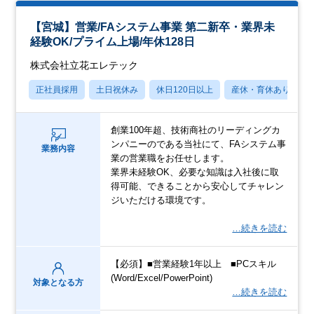
【宮城】営業/FAシステム事業 第⼆新卒・業界未
経験OK/プライム上場/年休128⽇
株式会社立花エレテック
正社員採用
土日祝休み
休日120日以上
産休・育休あり
創業100年超、技術商社のリーディングカ
ンパニーのである当社にて、FAシステム事
業務内容
業の営業職をお任せします。
業界未経験OK、必要な知識は⼊社後に取
得可能、できることから安⼼してチャレン
ジいただける環境です。
…続きを読む
【必須】■営業経験1年以上 ■PCスキル
(Word/Excel/PowerPoint)
対象となる方
…続きを読む