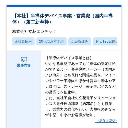
【本社】半導体デバイス事業・営業職（国内半導
体）（第二新卒枠）
株式会社立花エレテック
正社員採用
20代におすすめ
土日祝休み
休日120日以上
【半導体デバイス事業とは】
いかなる事態であっても半導体の安定供給
業務内容
ができるよう、各半導体メーカー（国内お
よび海外）とも良好な関係を築き、マイコ
ンやパワー半導体のほか外資系半導体やア
ナログIC、ストレージ、表示デバイスなど
の品揃えを強化中。
また、当社子会社の立花電子ソリューショ
ンズの専任技術部隊（約20名）とも協業
し、営業力の強化を行い、大規模のみなら
ず中堅・中小のお客様が増加。
…続きを読む