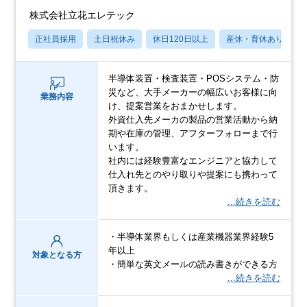
株式会社立花エレテック
正社員採用
土日祝休み
休日120日以上
産休・育休あり
半導体装置・検査装置・POSシステム・防
災など、大手メーカーの幅広いお客様に向
業務内容
け、提案営業をおまかせします。
外資仕入先メーカの製品の営業活動から納
期や在庫の管理、アフターフォローまで行
います。
社内には経験豊富なエンジニアと協力して
仕入れ先とのやり取りや提案にも携わって
頂きます。
…続きを読む
・半導体業界もしくは産業機器業界経験5
年以上
対象となる方
・簡単な英文メールの読み書きができる方
…続きを読む