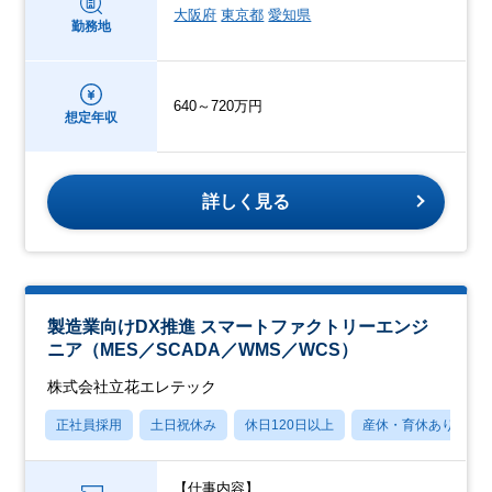
大阪府
東京都
愛知県
勤務地
640～720万円
想定年収
詳しく見る
製造業向けDX推進 スマートファクトリーエンジ
ニア（MES／SCADA／WMS／WCS）
株式会社立花エレテック
正社員採用
土日祝休み
休日120日以上
産休・育休あり
【仕事内容】