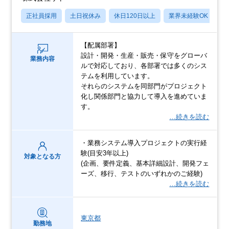
正社員採用
土日祝休み
休日120日以上
業界未経験OK
月
【配属部署】
設計・開発・生産・販売・保守をグローバ
業務内容
ルで対応しており、各部署では多くのシス
テムを利用しています。
それらのシステムを同部門がプロジェクト
化し関係部門と協力して導入を進めていま
す。
…続きを読む
・業務システム導入プロジェクトの実行経
験(目安3年以上)
対象となる方
(企画、要件定義、基本詳細設計、開発フェ
ーズ、移行、テストのいずれかのご経験)
…続きを読む
東京都
勤務地