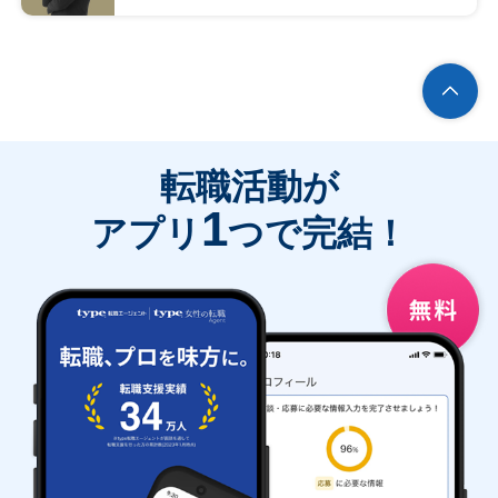
転職活動が
1
アプリ
つで完結！