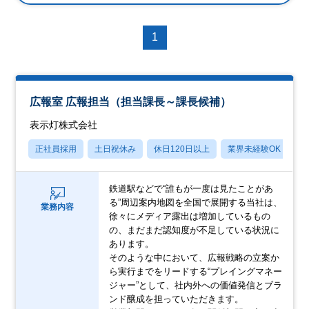
1
広報室 広報担当（担当課長～課長候補）
表示灯株式会社
正社員採用
土日祝休み
休日120日以上
業界未経験OK
産
鉄道駅などで“誰もが一度は見たことがあ
る”周辺案内地図を全国で展開する当社は、
業務内容
徐々にメディア露出は増加しているもの
の、まだまだ認知度が不足している状況に
あります。
そのような中において、広報戦略の立案か
ら実行までをリードする“プレイングマネー
ジャー”として、社内外への価値発信とブラ
ンド醸成を担っていただきます。