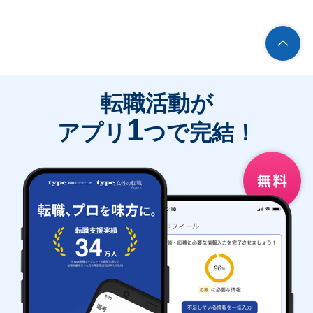
転職活動が
1
アプリ
つで完結！