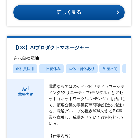
詳しく見る
【DX】AIプロダクトマネージャー
株式会社電通
正社員採用
土日祝休み
産休・育休あり
学歴不問
フレッ
電通ならではのケイパビリティ（マーケテ
ィング/クリエーティブ/デジタル）とアセ
業務内容
ット（ネットワーク/コンテンツ）を活用し
て、顧客企業の事業変革/事業創造を推進す
る。電通グループの重点領域であるBX事
業を牽引し、成長させていく役割を担って
いる。
【仕事内容】