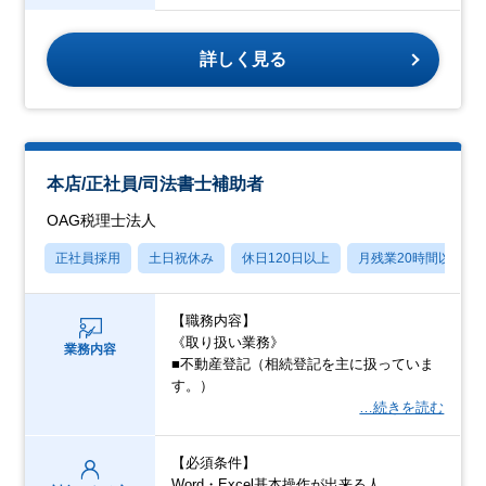
詳しく見る
本店/正社員/司法書士補助者
OAG税理士法人
正社員採用
土日祝休み
休日120日以上
月残業20時間以内
【職務内容】
《取り扱い業務》
業務内容
■不動産登記（相続登記を主に扱っていま
す。）
…続きを読む
【必須条件】
Word・Excel基本操作が出来る人