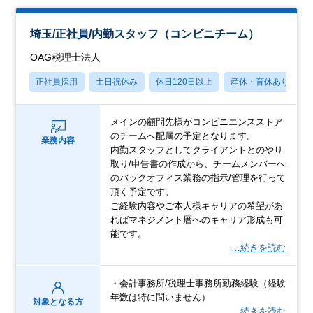
埼玉/正社員/内勤スタッフ（コンビニチーム）
OAG税理士法人
正社員採用
土日祝休み
休日120日以上
産休・育休あり
メインの顧問先様がコンビニエンスストア
のチームへ配属の予定となります。
業務内容
内勤スタッフとしてクライアントとのやり
取り/申告書の作成から、チームメンバーへ
のバックオフィス業務の指示/管理を行って
頂く予定です。
ご経験内容やご本人様キャリアの希望があ
ればマネジメント層へのキャリア形成も可
能です。
…続きを読む
・会計事務所/税理士事務所勤務経験（経験
年数は特に問いません）
対象となる方
…続きを読む