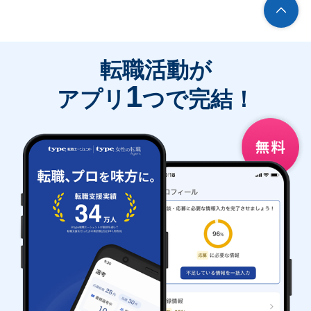
転職活動が
1
アプリ
つで完結！