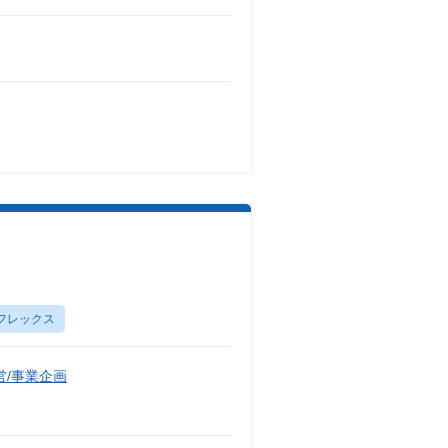
）
フレックス
/事業企画