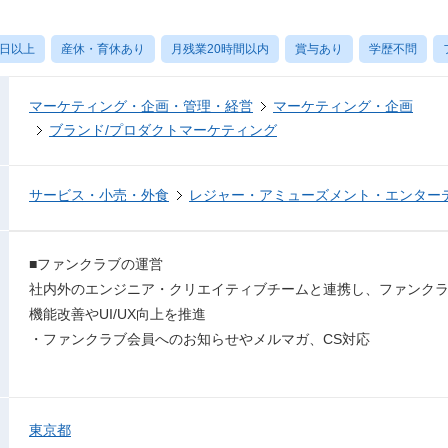
0日以上
産休・育休あり
月残業20時間以内
賞与あり
学歴不問
マーケティング・企画・管理・経営
マーケティング・企画
ブランド/プロダクトマーケティング
サービス・小売・外食
レジャー・アミューズメント・エンター
■ファンクラブの運営
社内外のエンジニア・クリエイティブチームと連携し、ファンク
機能改善やUI/UX向上を推進
・ファンクラブ会員へのお知らせやメルマガ、CS対応
東京都