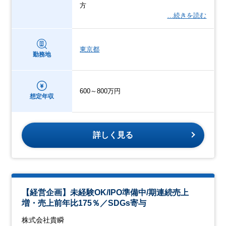
方
…続きを読む
東京都
勤務地
600～800万円
想定年収
詳しく見る
【経営企画】未経験OK/IPO準備中/期連続売上
増・売上前年比175％／SDGs寄与
株式会社貴瞬