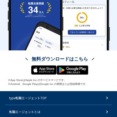
無料ダウンロードはこちら
※App StoreはApple Inc.のサービスマークです。
※Android、Google PlayはGoogle Inc.の商標または登録商標です。
type転職エージェントTOP
転職エージェントとは