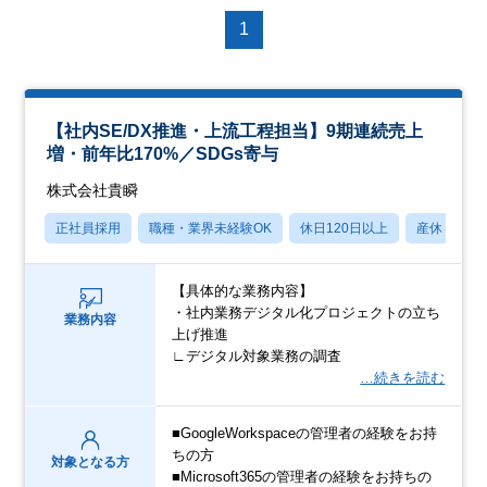
1
【社内SE/DX推進・上流工程担当】9期連続売上
増・前年比170%／SDGs寄与
株式会社貴瞬
正社員採用
職種・業界未経験OK
休日120日以上
産休・育休
【具体的な業務内容】
・社内業務デジタル化プロジェクトの立ち
業務内容
上げ推進
∟デジタル対象業務の調査
…続きを読む
■GoogleWorkspaceの管理者の経験をお持
ちの方
対象となる方
■Microsoft365の管理者の経験をお持ちの