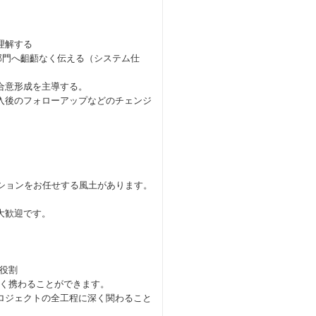
理解する
ル部門へ齟齬なく伝える（システム仕
合意形成を主導する。
入後のフォローアップなどのチェンジ
ジションをお任せする風土があります。
大歓迎です。
の役割
深く携わることができます。
ロジェクトの全工程に深く関わること