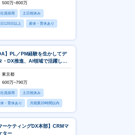
500万~800万
正社員採用
土日祝休み
日120日以上
産休・育休あり
賞与あり
DA】PL／PM経験を生かしてデ
タ・DX推進、AI領域で活躍しま
んか？
東京都
600万~790万
正社員採用
土日祝休み
産休・育休あり
月残業20時間以内
賞与あり
マーケティングDX本部】CRMマ
ケター