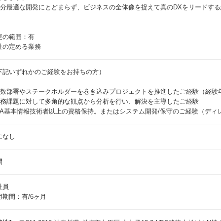
 部分最適な開発にとどまらず、ビジネスの全体像を捉えて真のDXをリードす
更の範囲：有
社の定める業務
下記いずれかのご経験をお持ちの方）
 複数部署やステークホルダーを巻き込みプロジェクトを推進したご経験（経験
 業務課題に対して多角的な観点から分析を行い、解決を主導したご経験
 IPA基本情報技術者以上の資格保持。またはシステム開発/保守のご経験（デ
になし
問
社員
用期間：有/6ヶ月