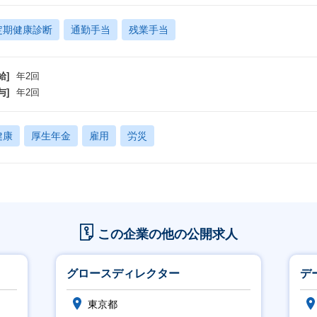
定期健康診断
通勤手当
残業手当
給]
年2回
与]
年2回
健康
厚生年金
雇用
労災
この企業の他の公開求人
グロースディレクター
デ
東京都