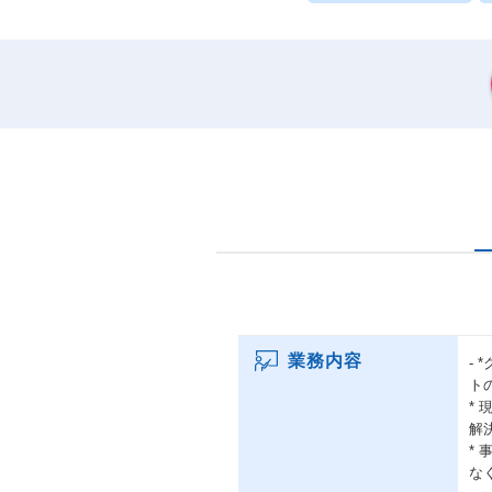
業務内容
-
ト
*
解
*
な