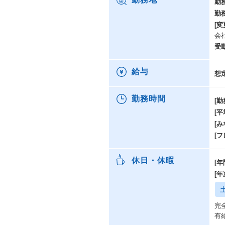
勤
勤
[変
会
受
給与
想
勤務時間
[勤
[
[み
[
休日・休暇
[年
[
完
有