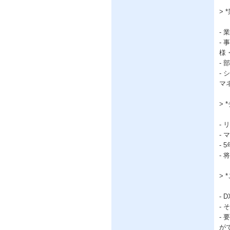
>
-
-
様
-
-
マ
>
-
-
-
-
>
-
-
-
が