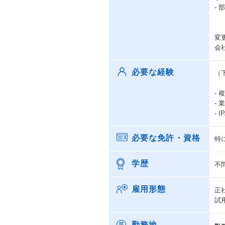
-
変
会
必要な経験
（
-
-
-
必要な免許・資格
特
学歴
不
雇用形態
正
試
勤務地