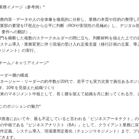
 *業務イメージ（参考例）*
 業務内容・データや人の全体像を徹底的に分析し、業務の本質や目的の整理し
 事業部の要望をIT視点から公平に判断（ROIや実現性の見極め）し、デジタ
・要件への翻訳）。
 部門を横断した複数のステークホルダーの間に立ち、判断材料を揃えた上での
 システム導入・業務変更に伴う現場の受け入れ定着支援（移行計画の立案、導
ネジメント）の実行。
 *チーム／キャリアイメージ*
 リーダー層の構成
 マネージャー・リーダーの約半数が20代で、若手でも実力次第で責任あるポ
 5年、10年を見据えた組織づくり
 将来のマネジメント中核として、長く腰を据えて組織を共に創ってくれる方、
 *このポジションの魅力*
 DX推進において今、最も不足していると言われる「ビジネスアーキテクト」
 その中核である『ビジネスアナリスト（BA）』として、クライアント業務に
 要件定義、システム導入、現場運用定着化（チェンジマネジメント）まで、プ
できます。