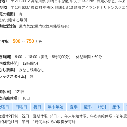
務地1
〒211-0012 神奈川県 川崎市中原区 中丸子13-2 NBF武蔵小杉ビルN棟 
務地2
〒104-6037 東京都 中央区 晴海1-8-10 晴海アイランドトリトンス
更の範囲]
有
社が指定する場所
動喫煙対策
屋内禁煙(屋内喫煙可能場所有)
500
750
定年収
～
万円
務時間]
9:00 ～ 18:00（実働：8時間00分） 休憩時間：60分
平均残業時間]
12時間/月
なし残業]
みなし残業なし
フレックスタイム]
無
間休日]
121日
年次有給休暇]
10日
土曜日
日曜日
祝日
年末年始
夏季
慶弔
特別
産休
全週休2日制、祝日・夏期休暇（3日）、年末年始休暇、年次有給休暇（初年度
給休暇は1日、半日、1時間単位での取得が可能