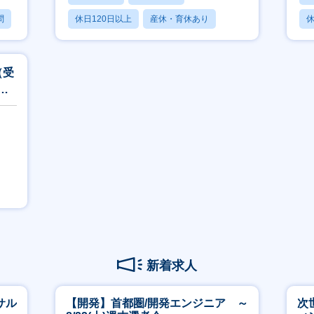
問
休日120日以上
産休・育休あり
休
月残業20時間以内
（受
年
新着求人
サル
【開発】首都圏/開発エンジニア ～
次