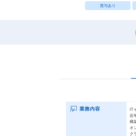
賞与あり
業務内容
I
近
構
オ
ク