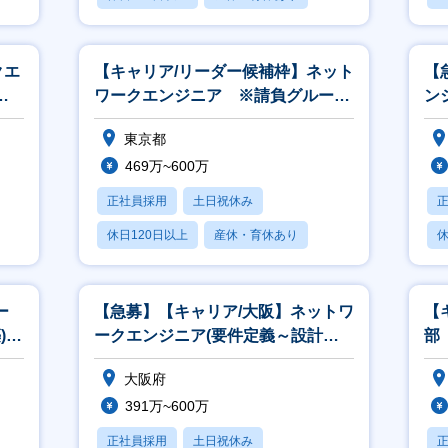
月残業20時間以内
クエ
【キャリア/リーダー候補枠】ネット
【
◎
ワークエンジニア ※請負グループ
ン
配属予定/平均残業10時間
制
東京都
469万~600万
正社員採用
土日祝休み
休日120日以上
産休・育休あり
休
月残業20時間以内
月
ー
【急募】【キャリア/大阪】ネットワ
【
)リ
ークエンジニア(要件定義～設計構
部
築）年休125日◎平均残業11時間
◎
大阪府
391万~600万
正社員採用
土日祝休み