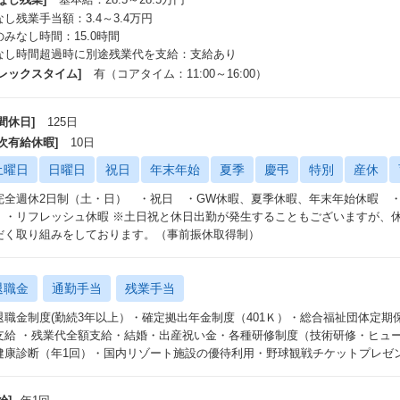
なし残業手当額：3.4～3.4万円
のみなし時間：15.0時間
なし時間超過時に別途残業代を支給：支給あり
フレックスタイム]
有（コアタイム：11:00～16:00）
間休日]
125日
年次有給休暇]
10日
土曜日
日曜日
祝日
年末年始
夏季
慶弔
特別
産休
完全週休2日制（土・日） ・祝日 ・GW休暇、夏季休暇、年末年始休暇 ・
 ・リフレッシュ休暇 ※土日祝と休日出勤が発生することもございますが、
だく取り組みをしております。（事前振休取得制）
退職金
通勤手当
残業手当
退職金制度(勤続3年以上）・確定拠出年金制度（401Ｋ）・総合福祉団体定期保険・DL 
支給 ・残業代全額支給・結婚・出産祝い金・各種研修制度（技術研修・ヒュ
健康診断（年1回）・国内リゾート施設の優待利用・野球観戦チケットプレゼ