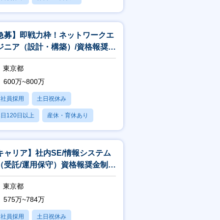
産休・育休あり
急募】即戦力枠！ネットワークエ
ジニア（設計・構築）/資格報奨金
度有◎/年間休日125日
東京都
600万~800万
正社員採用
土日祝休み
日120日以上
産休・育休あり
残業20時間以内
キャリア】社内SE/情報システム
（受託/運用保守）資格報奨金制度
/年間休日125日/平均残業1
東京都
575万~784万
正社員採用
土日祝休み