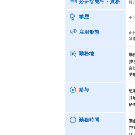
必要な免許・資格
特
学歴
不
雇用形態
正
試
勤務地
勤
[変
会
受
給与
想
月
給
勤務時間
[勤
[
[み