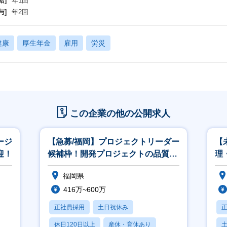
給]
年1回
与]
年2回
健康
厚生年金
雇用
労災
この企業の他の公開求人
ージ
【急募/福岡】プロジェクトリーダー
【
迎！
候補枠！開発プロジェクトの品質・
理
進行管理
ィ
福岡県
416万~600万
正社員採用
土日祝休み
休日120日以上
産休・育休あり