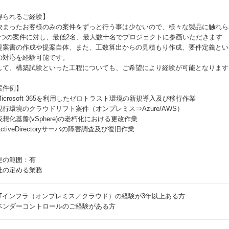
得られるご経験】
決まったお客様のみの案件をずっと行う事は少ないので、様々な製品に触れら
1つの案件に対し、最低2名、最大数十名でプロジェクトに参画いただきます
提案書の作成や提案自体、また、工数算出からの見積もり作成、要件定義とい
の対応を経験可能です。
して、構築試験といった工程についても、ご希望により経験が可能となります
案件例】
Microsoft 365を利用したゼロトラスト環境の新規導入及び移行作業
現行環境のクラウドリフト案件（オンプレミス⇒Azure/AWS）
仮想化基盤(vSphere)の老朽化における更改作業
ctiveDirectoryサーバの障害調査及び復旧作業
更の範囲：有
社の定める業務
ITインフラ（オンプレミス／クラウド）の経験が3年以上ある方
ベンダーコントロールのご経験がある方