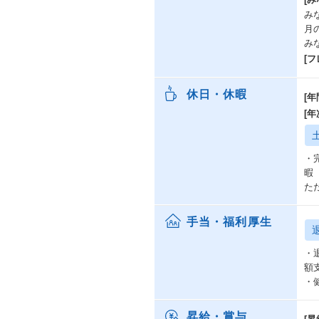
み
月
み
[
休日・休暇
[年
[
・
暇
た
手当・福利厚生
・
額
・
昇給・賞与