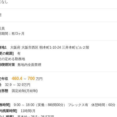
になし
問
社員
用期間：有/3ヶ月
務地1
大阪府 大阪市西区 靱本町1-10-24 三井本町ビル２階
更の範囲]
有
社の定める勤務地
動喫煙対策
敷地内全面禁煙
460.4
700
定年収
～
万円
給
32.9 ～ 32.9万円
与形態
固定給制(月給制)
務時間]
9:00 ～ 18:00（実働：8時間00分） フレックス有 休憩時間：60分
平均残業時間]
11時間/月
なし残業]
基本給：28.5～28.5万円