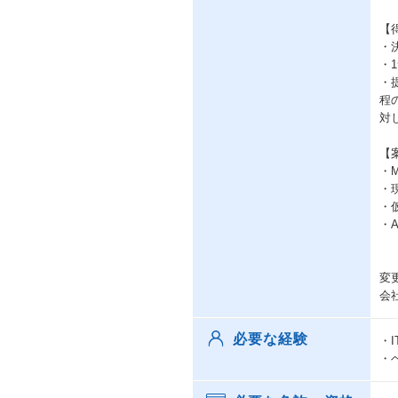
【
・
・
・
程
対
【
・
・
・
・A
変
会
必要な経験
・
・