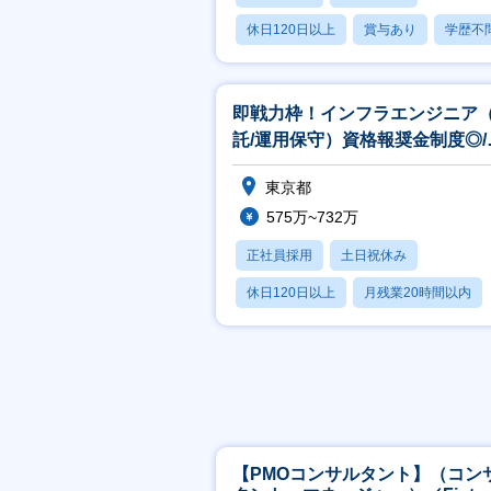
休日120日以上
賞与あり
学歴不
即戦力枠！インフラエンジニア
託/運用保守）資格報奨金制度◎/
間休日125日
東京都
575万~732万
正社員採用
土日祝休み
休日120日以上
月残業20時間以内
賞与あり
【PMOコンサルタント】（コン