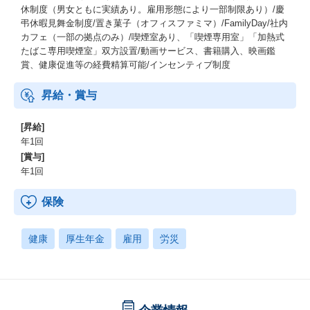
休制度（男女ともに実績あり。雇用形態により一部制限あり）/慶
弔休暇見舞金制度/置き菓子（オフィスファミマ）/FamilyDay/社内
カフェ（一部の拠点のみ）/喫煙室あり、「喫煙専用室」「加熱式
たばこ専用喫煙室」双方設置/動画サービス、書籍購入、映画鑑
賞、健康促進等の経費精算可能/インセンティブ制度
昇給・賞与
[昇給]
年1回
[賞与]
年1回
保険
健康
厚生年金
雇用
労災