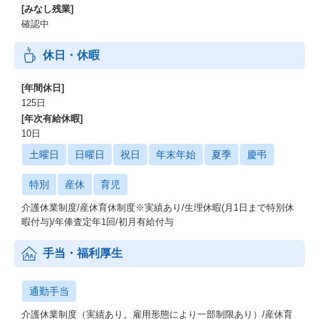
[みなし残業]
確認中
休日・休暇
[年間休日]
125日
[年次有給休暇]
10日
土曜日
日曜日
祝日
年末年始
夏季
慶弔
特別
産休
育児
介護休業制度/産休育休制度※実績あり/生理休暇(月1日まで特別休
暇付与)/年俸査定年1回/初月有給付与
手当・福利厚生
通勤手当
介護休業制度（実績あり。雇用形態により一部制限あり）/産休育