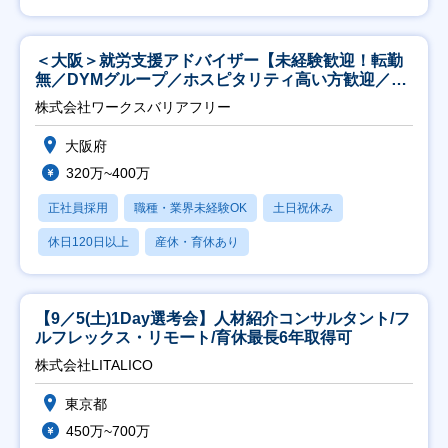
＜大阪＞就労支援アドバイザー【未経験歓迎！転勤
無／DYMグループ／ホスピタリティ高い方歓迎／土
日祝】
株式会社ワークスバリアフリー
大阪府
320万~400万
正社員採用
職種・業界未経験OK
土日祝休み
休日120日以上
産休・育休あり
【9／5(土)1Day選考会】人材紹介コンサルタント/フ
ルフレックス・リモート/育休最長6年取得可
株式会社LITALICO
東京都
450万~700万