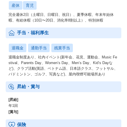
産休
育児
完全週休2日（土曜日、日曜日、祝日）、夏季休暇、年末年始休
暇、有給休暇（10日〜20日、消化率8割以上）、特別休暇
手当・福利厚生
退職金
通勤手当
残業手当
退職金制度あり、社内イベント(新年会、花見、運動会、Music Fe
stival、Parents Day、Women’s Day、Men’s Day、Kid’s Dayな
ど)、クラブ活動(英語、ベトナム語、日本語クラス、フットサル、
バドミントン、ゴルフ、写真など)、屋内喫煙可能場所あり
昇給・賞与
[昇給]
年1回
[賞与]
保険