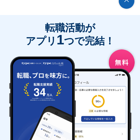
転職活動が
1
アプリ
つで完結！