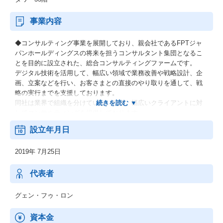
事業内容
◆コンサルティング事業を展開しており、親会社であるFPTジャ
パンホールディングスの将来を担うコンサルタント集団となるこ
とを目的に設立された、総合コンサルティングファームです。
デジタル技術を活用して、幅広い領域で業務改善や戦略設計、企
画、立案などを行い、お客さまとの直接のやり取りを通して、戦
略の実行までを支援しております。
同社は業界で組織を分けていないため、幅広いクライアントに対
してコンサルティングを提供しております。
設立年月日
【ソリューション例】
・BX(事業戦略)
2019年 7月25日
・ERP/SAP
・DX
・Salesforce
代表者
・LCP(ローコードプログラム)
・BPO
グェン・フゥ・ロン
・ABC(データ分析)(Analytics, Big Data, Cloud)
・BPG(ビジネスプロデューサー)
資本金
・MS(マネージドサービス)