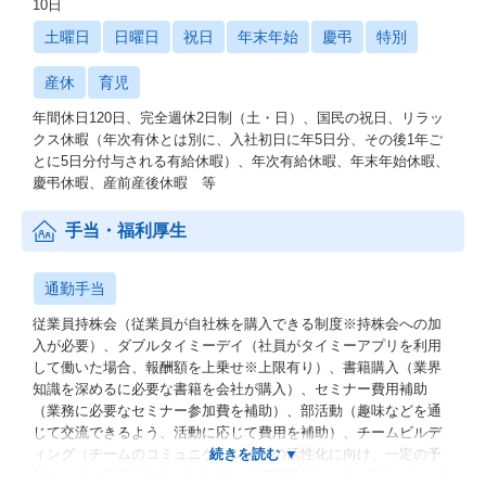
10日
土曜日
日曜日
祝日
年末年始
慶弔
特別
産休
育児
年間休日120日、完全週休2日制（土・日）、国民の祝日、リラッ
クス休暇（年次有休とは別に、入社初日に年5日分、その後1年ご
とに5日分付与される有給休暇）、年次有給休暇、年末年始休暇、
慶弔休暇、産前産後休暇 等
手当・福利厚生
通勤手当
従業員持株会（従業員が自社株を購入できる制度※持株会への加
入が必要）、ダブルタイミーデイ（社員がタイミーアプリを利用
して働いた場合、報酬額を上乗せ※上限有り）、書籍購入（業界
知識を深めるに必要な書籍を会社が購入）、セミナー費用補助
（業務に必要なセミナー参加費を補助）、部活動（趣味などを通
じて交流できるよう、活動に応じて費用を補助）、チームビルデ
ィング（チームのコミュニケーションの活性化に向け、一定の予
算を好きに利用できる※1人当たり5,000円/月）、結婚祝い金（結