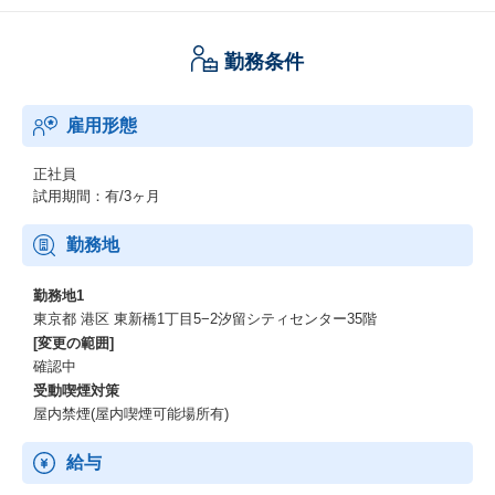
勤務条件
雇用形態
正社員
試用期間：有/3ヶ月
勤務地
勤務地1
東京都 港区 東新橋1丁目5−2汐留シティセンター35階
[変更の範囲]
確認中
受動喫煙対策
屋内禁煙(屋内喫煙可能場所有)
給与