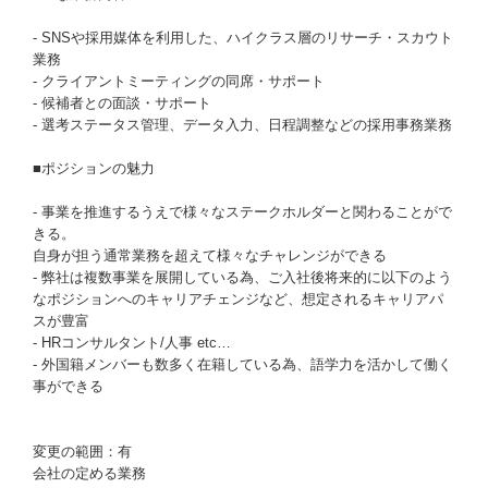
- SNSや採用媒体を利用した、ハイクラス層のリサーチ・スカウト
業務
- クライアントミーティングの同席・サポート
- 候補者との面談・サポート
- 選考ステータス管理、データ入力、日程調整などの採用事務業務
■ポジションの魅力
- 事業を推進するうえで様々なステークホルダーと関わることがで
きる。
自身が担う通常業務を超えて様々なチャレンジができる
- 弊社は複数事業を展開している為、ご入社後将来的に以下のよう
なポジションへのキャリアチェンジなど、想定されるキャリアパ
スが豊富
- HRコンサルタント/人事 etc…
- 外国籍メンバーも数多く在籍している為、語学力を活かして働く
事ができる
変更の範囲：有
会社の定める業務