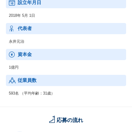
設立年月日
られています。
人が導き出したオペレーションの成功パターンをテクノロジーで
2018年 5月 1日
最適化・効率化することによって成果を最大化することが可能に
なります。
これらのサービスは各業界で日本をリードする企業様を中心に導
代表者
入されています。
永井元治
◆DX領域：FLUX Insight
資本金
◆Media/Markething領域：FLUX AutoStream
1億円
◆HR領域：FLUX Agent
従業員数
593名 （平均年齢：31歳）
応募の流れ