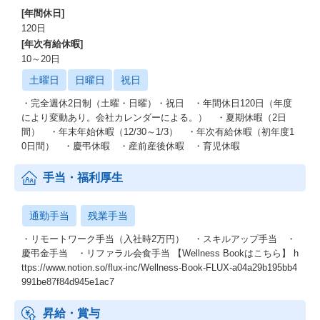
[年間休日]
120日
[年次有給休暇]
10～20日
土曜日
日曜日
祝日
・完全週休2日制（土曜・日曜）・祝日 ・年間休日120日（年度
により変動あり。会社カレンダーによる。） ・夏期休暇（2日
間） ・年末年始休暇（12/30～1/3） ・年次有給休暇（初年度1
0日間） ・慶弔休暇 ・産前産後休暇 ・育児休暇
手当・福利厚生
通勤手当
残業手当
・リモートワーク手当（入社時2万円） ・スキルアップ手当 ・
慶弔金手当 ・リファラル会食手当 【Wellness Bookはこちら】 h
ttps://www.notion.so/flux-inc/Wellness-Book-FLUX-a04a29b195bb4
991be87f84d945e1ac7
昇給・賞与