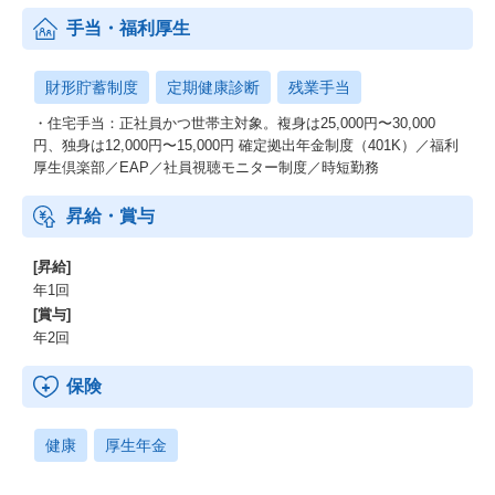
手当・福利厚生
財形貯蓄制度
定期健康診断
残業手当
・住宅手当：正社員かつ世帯主対象。複身は25,000円〜30,000
円、独身は12,000円〜15,000円 確定拠出年金制度（401K）／福利
厚生倶楽部／EAP／社員視聴モニター制度／時短勤務
昇給・賞与
[昇給]
年1回
[賞与]
年2回
保険
健康
厚生年金