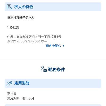
求人の特色
※本社移転予定あり
1.移転先
住所：東京都港区虎ノ門一丁目17番1号
虎ノ門ヒルズビジネスタワー
アクセス：
日比谷線 虎ノ門ヒルズ駅 直結
銀座線 虎ノ門駅 直結
JR 新橋駅 徒歩10分
勤務条件
2.移転時期
雇用形態
2026年9月（予定）
3.移転の目的
正社員
試用期間：有/3ヶ月
当社は、「2030年の目指す姿」の実現にむけて、