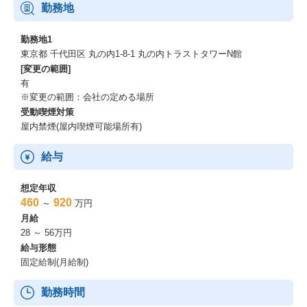
2024年より新たな中期経営計画をスタートさせました。
勤務地
中期経営計画の基本方針の一つに経営基盤強化を掲げ、
サステナビリティ経営の推進と成長を意識した経営基盤の整備に
勤務地1
着手しています。
東京都 千代田区 丸の内1-8-1 丸の内トラストタワーN館
その一環として多様な働き方を支援し、
[変更の範囲]
従業員が能力を最大限発揮できる環境を構築することにより、
有
生産性とエンゲージメント向上を通じて、
※変更の範囲：会社の定める場所
当社の更なる成長を目指してまいります。
受動喫煙対策
移転先の虎ノ門ヒルズは、多様なビジネスが集積し、
屋内禁煙(屋内喫煙可能場所有)
グローバルプレイヤーが集まり、
そこから新しいアイディアや価値が発信される国際新都心・グロ
ーバルビジネスセンターをコンセプトとし、
給与
事業継続性を考慮した高い耐震性能や防災機能も有しています。
このような環境において、
想定年収
当社グループの従業員一人ひとりが自分らしく能力を発揮してい
460
920
～
万円
くことで、
月給
社会の発展に貢献してまいります。
28 ～ 56万円
給与形態
固定給制(月給制)
勤務時間