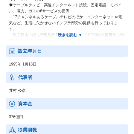
◆ケーブルテレビ、高速インターネット接続、固定電話、モバイ
ル、電力、ガスの6サービスの提供
・17チャンネルあるケーブルテレビのほか、インターネットや電
気など、生活に欠かせないインフラ部分の提供も行っておりま
す。
・現在日本の総世帯数5,801万世帯に対し、J:COM加入世帯数は54
8万世帯（約10世帯に1つ）と、非常に多くのご家庭に支持されて
おります！
設立年月日
【メディア事業】
1995年 1月18日
◆各種専門チャンネルへの出資、運営：現在ジュピターテレコム
では、17チャンネルを運営しております！
◆各種VODサービスへのコンテンツ調達、販売：例）「NETFLI
代表者
X」
◆映画の企画製作、配給：例）「カメラを止めるな！」など
井村 公彦
資本金
376億円
従業員数