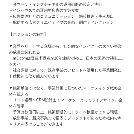
・各マーケティングチャネルの運用戦略の策定と実行
－インハウスでの運用型広告の施策立案
－広告媒体社とのコミュニケーション・施策推進・事例創出
ー配信する広告クリエイティブの企画・制作ディレクション
【ポジションの魅力】
▼業界をリードする立場から、社会的なインパクトの大きい事業
の成長に関われる
・m3.comは登録求職者が10年連続でNo.1、日本の医師の9割以上
をカバー
・社会課題に対して、既存事業のアセットを活用した事業開発に
も積極的に取り組んでいます
▼施策単位ではなく、事業計画に基づいたマーケティング戦略全
体を担える
・リード獲得〜CRM設計までマーケターとしてライフサイクル全
体を管掌
・予算は数億円以上、施策横断的にトライ＆検証ができる環境
・成熟事業、新規事業まで幅広くプロダクトがあるため社内でキ
ャリアを広げることができます