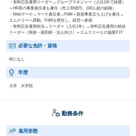
・有料広告運用リーダー→グループマネジャー（入社1年で抜擢）
＋HR系の事業責任者も兼任（売上30億円、100人超の組織）
・Webマーケ→マーケ責任者→PdM＋新規事業立ち上げを兼任→
エムスリーへ異動、PdMを歴任し、経営へ参画
・有料広告運用担当→リーダー（入社1年）→有料広告運用の統括
リーダー（医師・薬剤師・法人向け）＋エムスリーとの協業PJT
必要な免許・資格
特になし
学歴
大学 大学院
勤務条件
雇用形態