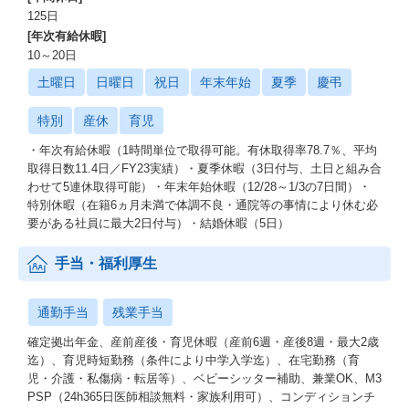
125日
[年次有給休暇]
10～20日
土曜日
日曜日
祝日
年末年始
夏季
慶弔
特別
産休
育児
・年次有給休暇（1時間単位で取得可能。有休取得率78.7％、平均
取得日数11.4日／FY23実績）・夏季休暇（3日付与、土日と組み合
わせて5連休取得可能）・年末年始休暇（12/28～1/3の7日間）・
特別休暇（在籍6ヵ月未満で体調不良・通院等の事情により休む必
要がある社員に最大2日付与）・結婚休暇（5日）
手当・福利厚生
通勤手当
残業手当
確定拠出年金、産前産後・育児休暇（産前6週・産後8週・最大2歳
迄）、育児時短勤務（条件により中学入学迄）、在宅勤務（育
児・介護・私傷病・転居等）、ベビーシッター補助、兼業OK、M3
PSP（24h365日医師相談無料・家族利用可）、コンディションチ