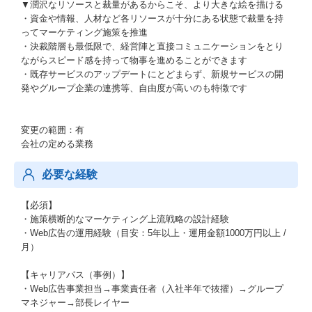
▼潤沢なリソースと裁量があるからこそ、より大きな絵を描ける
・資金や情報、人材など各リソースが十分にある状態で裁量を持
ってマーケティング施策を推進
・決裁階層も最低限で、経営陣と直接コミュニケーションをとり
ながらスピード感を持って物事を進めることができます
・既存サービスのアップデートにとどまらず、新規サービスの開
発やグループ企業の連携等、自由度が高いのも特徴です
変更の範囲：有
会社の定める業務
必要な経験
【必須】
・施策横断的なマーケティング上流戦略の設計経験
・Web広告の運用経験（目安：5年以上・運用金額1000万円以上 /
月）
【キャリアパス（事例）】
・Web広告事業担当→事業責任者（入社半年で抜擢）→グループ
マネジャー→部長レイヤー