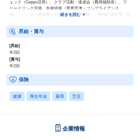
ェック（Geppo活用）、クラブ活動・達成会（費用補助有）、フ
リードリンク完備、各種研修（重要思考・コンプライアンス
他）、ビジネス書籍購入制度（1万円以内/冊）、勉強応援制度（外
部学習費用半額補助）、資格取得支援・資格手当、社会保険完
備、交通費支給、健康診断・予防接種補助、受動喫煙防止措置
昇給・賞与
[昇給]
年2回
[賞与]
年2回
保険
健康
厚生年金
雇用
労災
企業情報