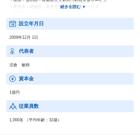
・医師・薬剤師・医療経営人材向け転職支援サービス
・医学生・研修医・薬学生向け就職支援サービス
・求人媒体サービス
設立年月日
■経営支援領域：
・医療機関向け採用支援SaaSサービス
2009年12月 1日
・病院向け経営支援コンサルティングサービス
・調剤薬局向け事業承継・M&Aサービス
代表者
■健康経営領域：
・エンタープライズ企業・SMB企業向け産業医顧問サービス
沼倉 敏樹
・健康経営コンサルティングサービス
資本金
上記以外にも、世の中や顧客のニーズに合わせ、自治体向けや訪
日外国人向けのものも含む積極的な新規サービス開発・創出も行
1億円
っております。
従業員数
1,000名 （平均年齢：32歳）