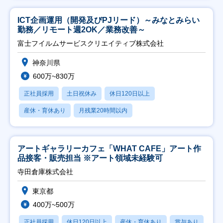
ICT企画運用（開発及びPJリード）～みなとみらい
勤務／リモート週2OK／業務改善～
富士フイルムサービスクリエイティブ株式会社
神奈川県
600万~830万
正社員採用
土日祝休み
休日120日以上
産休・育休あり
月残業20時間以内
アートギャラリーカフェ「WHAT CAFE」アート作
品接客・販売担当 ※アート領域未経験可
寺田倉庫株式会社
東京都
400万~500万
正社員採用
休日120日以上
産休・育休あり
賞与あり