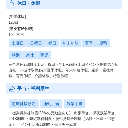
休日・休暇
[年間休日]
120日
[年次有給休暇]
10～20日
土曜日
日曜日
祝日
年末年始
夏季
慶弔
特別
産休
育児
完全週休2日制（土日）祝日（年1〜2回程土日イベント開催のため
出社）※振休取得必須 夏季休暇、年末年始休暇、産前・産後休
暇、育児休暇、介護休暇、特別休暇
手当・福利厚生
定期健康診断
通勤手当
残業手当
・従業員持株制度(25%の奨励金あり)・出張手当、深夜残業手当、
401K制度 ・時短勤務制度・慶弔見舞金制度（結婚・出産・弔慰
金） ・インセン表彰制度・毎月チーム賞