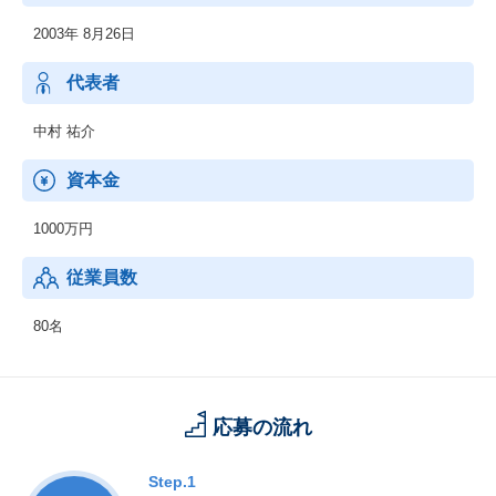
2003年 8月26日
◆女子学生採用メディアの運営
：「Woman Career Seminar」
、「Woman Career Matching」
代表者
、就活サイト「女子キャリ」
中村 祐介
◆採用関連ツール制作
資本金
◆各種研修
：「内定者フォロー」
1000万円
、「新入社員研修」
、「管理職研修」他
従業員数
◆アスリート人材紹介事業：セカンドキャリア支援
80名
◆採用アウトソーシング事業：説明会および面接の代行
◆体育会プロモーション事業：体育会連盟、競技団体との共同企
画立案
応募の流れ
◆教育事業：学楽塾Plains（学習塾）の運営
Step.1