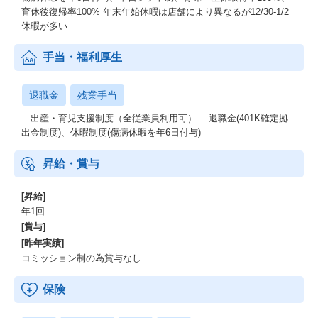
育休後復帰率100% 年末年始休暇は店舗により異なるが12/30-1/2
休暇が多い
手当・福利厚生
退職金
残業手当
出産・育児支援制度（全従業員利用可） 退職金(401K確定拠
出金制度)、休暇制度(傷病休暇を年6日付与)
昇給・賞与
[昇給]
年1回
[賞与]
[昨年実績]
コミッション制の為賞与なし
保険