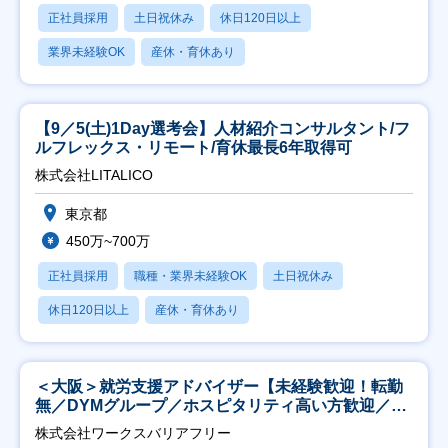
正社員採用
土日祝休み
休日120日以上
業界未経験OK
産休・育休あり
【9／5(土)1Day選考会】人材紹介コンサルタント/フ
ルフレックス・リモート/育休最長6年取得可
株式会社LITALICO
東京都
450万~700万
正社員採用
職種・業界未経験OK
土日祝休み
休日120日以上
産休・育休あり
＜大阪＞就労支援アドバイザー【未経験歓迎！転勤
無／DYMグループ／ホスピタリティ高い方歓迎／土
日祝】
株式会社ワークスバリアフリー