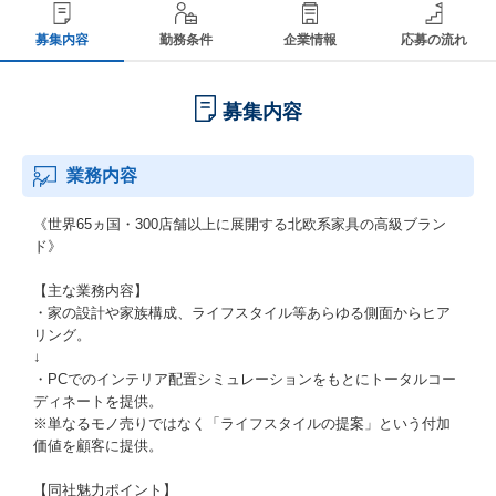
募集内容
勤務条件
企業情報
応募の流れ
募集内容
業務内容
《世界65ヵ国・300店舗以上に展開する北欧系家具の高級ブラン
ド》
【主な業務内容】
・家の設計や家族構成、ライフスタイル等あらゆる側面からヒア
リング。
↓
・PCでのインテリア配置シミュレーションをもとにトータルコー
ディネートを提供。
※単なるモノ売りではなく「ライフスタイルの提案」という付加
価値を顧客に提供。
【同社魅力ポイント】