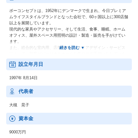
ボーコンセプトは、1952年にデンマークで生まれ、今日プレミア
ムライフスタイルブランドとなった会社で、60ヶ国以上に300店舗
以上を展開しています。
現代的な家具やアクセサリー、そして生活、食事、睡眠、ホーム
オフィス、屋外スペース用照明の設計・製造・販売を手がけてい
ます。
また、総合的な室内用、店舗用のインテリアデザイン・サービス
によって、顧客がパーソナルホームを作り出す手伝いをしていま
す。
設立年月日
【主な事業内容】
1997年 8月14日
オリジナルブランド家具の卸・小売販売及び付帯関連する業務全
般
代表者
大槻 晃子
資本金
9000万円