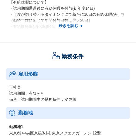
【有給休暇について】
・試用期間通過後に有給休暇を付与(初年度14日)
・年度が切り替わるタイミングにて新たに16日の有給休暇が付与
（勤続年数に応じて年間付与日数は最大20日）
・有給取得率(消化率)84％
【フォロー制度】
・売上がなかなか上がらない方には、PIPプログラムを用意。
Stage1・Stage2・Stage3とあり、各Stageに応じて、フォローア
勤務条件
ップ研修が組まれる。
目標の売上金額に到達すれば、PIPプログラムから卒業。
雇用形態
正社員
試用期間：有/3ヶ月
備考：試用期間中の勤務条件：変更無
勤務地
勤務地1
東京都 中央区京橋3-1-1 東京スクエアガーデン 12階