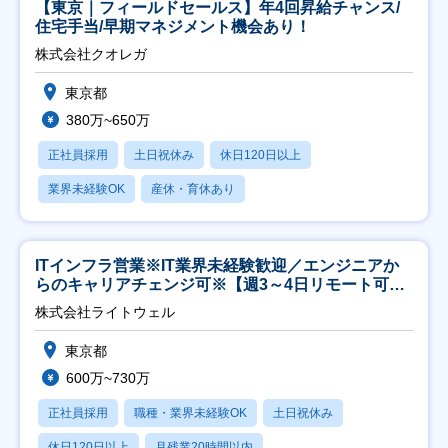
【東京｜フィールドセールス】年4回昇給チャンス/
住宅手当/早期マネジメント機会あり！
株式会社クオレガ
東京都
380万~650万
正社員採用
土日祝休み
休日120日以上
業界未経験OK
産休・育休あり
ITインフラ営業※IT業界未経験歓迎／エンジニアか
らのキャリアチェンジ可※【週3～4日リモート可
能】
株式会社ライトウェル
東京都
600万~730万
正社員採用
職種・業界未経験OK
土日祝休み
休日120日以上
月残業20時間以内