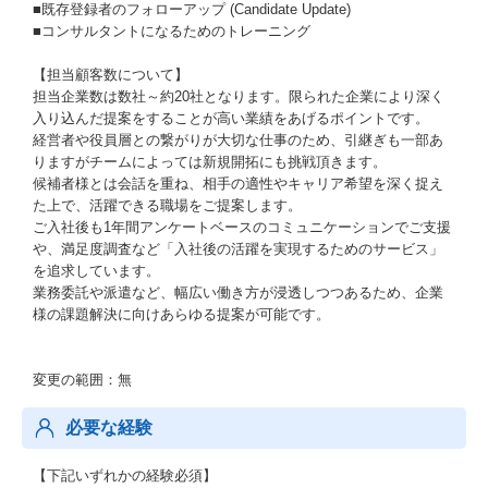
■既存登録者のフォローアップ (Candidate Update)
■コンサルタントになるためのトレーニング
【担当顧客数について】
担当企業数は数社～約20社となります。限られた企業により深く
入り込んだ提案をすることが高い業績をあげるポイントです。
経営者や役員層との繋がりが大切な仕事のため、引継ぎも一部あ
りますがチームによっては新規開拓にも挑戦頂きます。
候補者様とは会話を重ね、相手の適性やキャリア希望を深く捉え
た上で、活躍できる職場をご提案します。
ご入社後も1年間アンケートベースのコミュニケーションでご支援
や、満足度調査など「入社後の活躍を実現するためのサービス」
を追求しています。
業務委託や派遣など、幅広い働き方が浸透しつつあるため、企業
様の課題解決に向けあらゆる提案が可能です。
変更の範囲：無
必要な経験
【下記いずれかの経験必須】