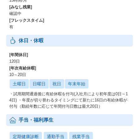
15時間/月
[みなし残業]
確認中
[フレックスタイム]
有
休日・休暇
[年間休日]
120日
[年次有給休暇]
10～20日
土曜日
日曜日
祝日
年末年始
・試用期間通過後に有給休暇を付与(入社月により初年度は0日～1
4日) ・年度が切り替わるタイミングにて新たに16日の有給休暇が
付与（勤続年数に応じて年間付与日数は最大20日）
手当・福利厚生
定期健康診断
通勤手当
残業手当