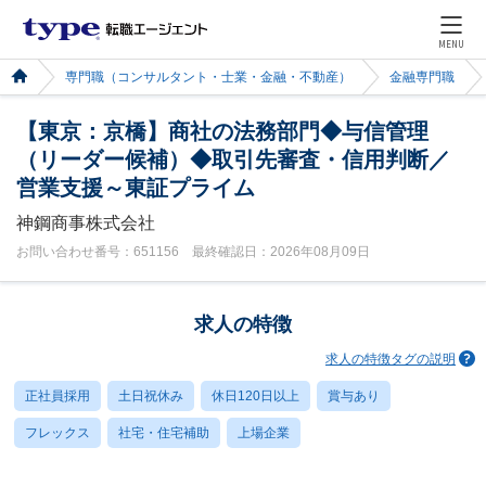
MENU
専門職（コンサルタント・士業・金融・不動産）
金融専門職
【東京：京橋】商社の法務部門◆与信管理
（リーダー候補）◆取引先審査・信用判断／
営業支援～東証プライム
神鋼商事株式会社
お問い合わせ番号：651156 最終確認日：2026年08月09日
求人の特徴
求人の特徴タグの説明
正社員採用
土日祝休み
休日120日以上
賞与あり
フレックス
社宅・住宅補助
上場企業