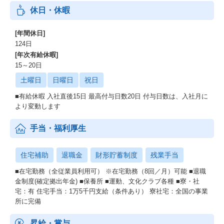
休日・休暇
[年間休日]
124日
[年次有給休暇]
15～20日
土曜日
日曜日
祝日
■有給休暇 入社直後15日 最高付与日数20日 付与日数は、入社月に
より変動します
手当・福利厚生
住宅補助
退職金
財形貯蓄制度
残業手当
■在宅勤務（全従業員利用可） ※在宅勤務（8回／月）可能 ■退職
金制度(確定拠出年金) ■保養所 ■運動、文化クラブ各種 ■寮・社
宅：有 住宅手当：1万5千円支給（条件あり） 寮社宅：全国の事業
所に完備
昇給・賞与