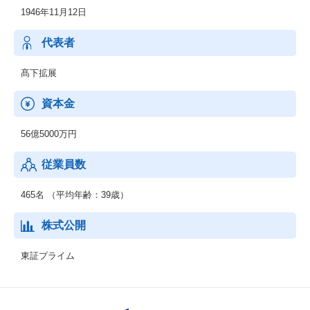
1946年11月12日
鉄鋼原料本部：世界各国のネットワークを駆使し、鉄鋼生産に必
要不可欠な資源の安定供給を継続
非鉄金属本部：これからは資源循環及びさらなる新分野/新技術追
代表者
及への積極投資を進めていく
機械・情報本部：安定したものづくりに貢献することを目標に物
髙下拡展
流機能強化、現地メンテナンス拠点の拡充
溶材本部：溶材本部のグループ企業を含めた組織再編を実施し、
資本金
より商社機能を強化
56億5000万円
従業員数
465名 （平均年齢：39歳）
株式公開
東証プライム