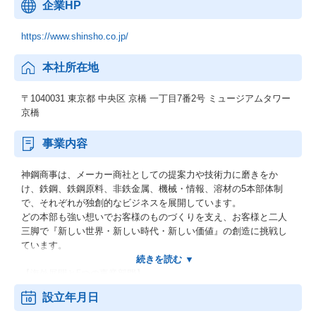
企業HP
https://www.shinsho.co.jp/
本社所在地
〒1040031 東京都 中央区 京橋 一丁目7番2号 ミュージアムタワー
京橋
事業内容
神鋼商事は、メーカー商社としての提案力や技術力に磨きをか
け、鉄鋼、鉄鋼原料、非鉄金属、機械・情報、溶材の5本部体制
で、それぞれが独創的なビジネスを展開しています。
どの本部も強い想いでお客様のものづくりを支え、お客様と二人
三脚で『新しい世界・新しい時代・新しい価値』の創造に挑戦し
ています。
【海外展開と5つの事業部門】
海外展開：東アジア／北米・メキシコ／アセアン・インドなど3大
設立年月日
地域における機能・連携強化
鉄鋼本部：世界各地から鉄鋼製品を調達・供給