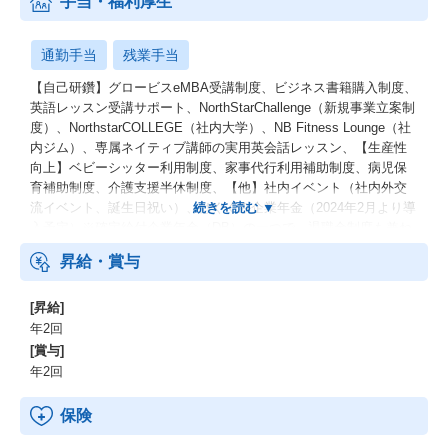
手当・福利厚生
通勤手当
残業手当
【自己研鑽】グロービスeMBA受講制度、ビジネス書籍購入制度、
英語レッスン受講サポート、NorthStarChallenge（新規事業立案制
度）、NorthstarCOLLEGE（社内大学）、NB Fitness Lounge（社
内ジム）、専属ネイティブ講師の実用英会話レッスン、【生産性
向上】ベビーシッター利用制度、家事代行利用補助制度、病児保
育補助制度、介護支援半休制度、【他】社内イベント（社内外交
流イベント、誕生日祝い）、はぐくみ企業年金（2024年2月より導
入予定）※確定給付企業年金（DB）の一つで、退職金制度も兼ね
備えた年金制度です。
昇給・賞与
[昇給]
年2回
[賞与]
年2回
保険