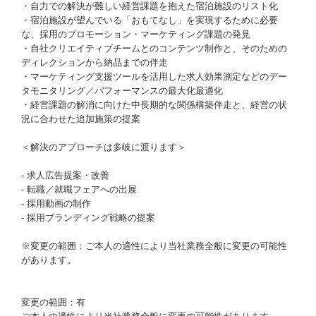
・自力での解決が難しい経営課題を抱えた宿泊施設のリスト化
・宿泊施設が望んでいる「おもてなし」を実現するために必要
な、採用のプロモーション・マーケティング課題の発見
・自社クリエイティブチームとのコンテンツ制作と、そのための
ディレクションから納品までの伴走
・マーケティング支援ツールを活用した求人効果測定などのデー
タモニタリング／パフォーマンスの最大化最適化
・経営課題の解消に向けた中長期的な関係構築伴走と、経営の状
況に合わせた追加施策の提案
＜解決のアプローチは多岐に渡ります＞
- 求人広告提案・改善
- 転職／就職フェアへの出展
- 採用動画の制作
- 採用ブランディング戦略の提案
※変更の範囲：ご本人の適性により当社業務全般に変更の可能性
があります。
変更の範囲：有