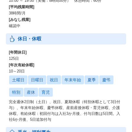
10:00 ～ 19:00（実働：8時間00分） 休憩時間：60分
[平均残業時間]
38時間/月
[みなし残業]
確認中
休日・休暇
[年間休日]
125日
[年次有給休暇]
10～20日
土曜日
日曜日
祝日
年末年始
夏季
慶弔
特別
産休
育児
完全週休2日制（土日）、祝日、夏期休暇（特別休暇として3日付
与）、年末年始休暇、慶弔休暇、産前産後休暇・育児休暇、介護
休暇、有給休暇：初回付与は入社3か月後、付与日数は5日間。入
社6か月後、5日追加付与