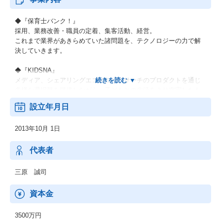
◆『保育士バンク！』
採用、業務改善・職員の定着、集客活動、経営。
これまで業界があきらめていた諸問題を、テクノロジーの力で解
決していきます。
◆『KIDSNA』
メディア、シェアリングエコノミー、サーチのプロダクトを通じ
多様な選択肢を提供しながら、子どもとの生活をより充実したも
のにするサービスです。
設立年月日
◆『おもてなしHR』
2013年10月 1日
地方における安定した雇用を創出し、新たな人の流れによって将
来に渡り活力ある地域社会を構築していくために、地方の重要産
業である観光業界を支援します。
代表者
◆『hospitality Careers』
三原 誠司
日本国外の人口課題にもアプローチし、グローバル観点で競争力
を強化します。
資本金
海外の先進事例を取り入れると同時に、日本国内での事業展開を
通して確立した解決策を、日本と同様の課題に直面する可能性の
3500万円
ある他国でも展開し、課題解決の好循環サイクルを回していくこ