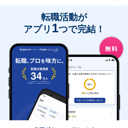
転職活動が
1
アプリ
つで完結！