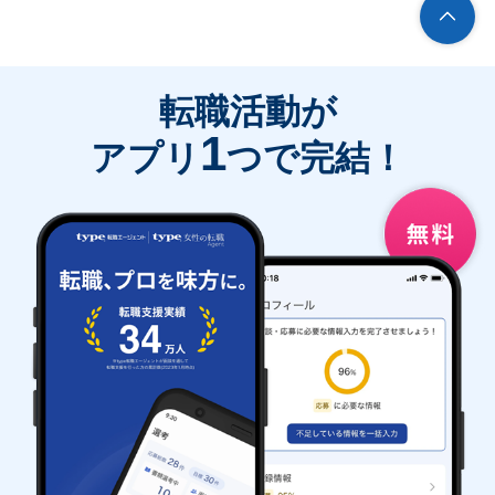
転職活動が
1
アプリ
つで完結！