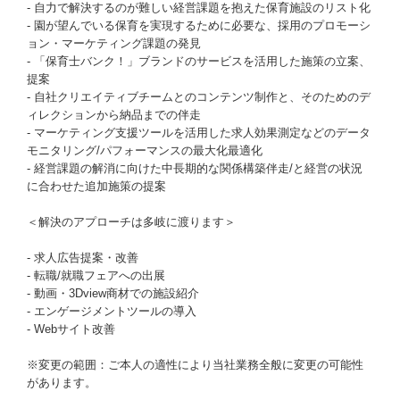
- 自力で解決するのが難しい経営課題を抱えた保育施設のリスト化
- 園が望んでいる保育を実現するために必要な、採用のプロモーシ
ョン・マーケティング課題の発見
- 「保育士バンク！」ブランドのサービスを活用した施策の立案、
提案
- 自社クリエイティブチームとのコンテンツ制作と、そのためのデ
ィレクションから納品までの伴走
- マーケティング支援ツールを活用した求人効果測定などのデータ
モニタリング/パフォーマンスの最大化最適化
- 経営課題の解消に向けた中長期的な関係構築伴走/と経営の状況
に合わせた追加施策の提案
＜解決のアプローチは多岐に渡ります＞
- 求人広告提案・改善
- 転職/就職フェアへの出展
- 動画・3Dview商材での施設紹介
- エンゲージメントツールの導入
- Webサイト改善
※変更の範囲：ご本人の適性により当社業務全般に変更の可能性
があります。