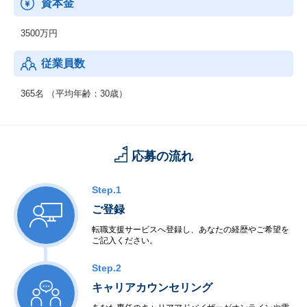
資本金
海外の先進事例を取り入れると同時に、日本国内での事業展開を
通して確立した解決策を、日本と同様の課題に直面する可能性の
3500万円
ある他国でも展開し、課題解決の好循環サイクルを回していくこ
とを目的としています。
従業員数
365名 （平均年齢：30歳）
応募の流れ
Step.1
ご登録
転職支援サービスへ登録し、あなたの経歴やご希望を
ご記入ください。
Step.2
キャリアカウンセリング