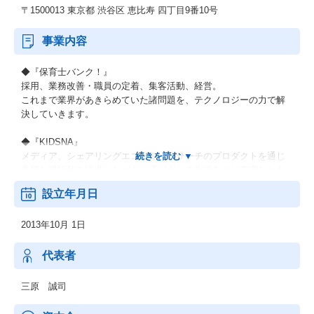
〒1500013 東京都 渋谷区 恵比寿 四丁目9番10号
事業内容
◆『保育士バンク！』
採用、業務改善・職員の定着、集客活動、経営。
これまで業界があきらめていた諸問題を、テクノロジーの力で解
決していきます。
◆『KIDSNA』
メディア、シェアリングエコノミー、サーチのプロダクトを通じ
多様な選択肢を提供しながら、子どもとの生活をより充実したも
のにするサービスです。
設立年月日
◆『おもてなしHR』
2013年10月 1日
地方における安定した雇用を創出し、新たな人の流れによって将
来に渡り活力ある地域社会を構築していくために、地方の重要産
業である観光業界を支援します。
代表者
◆『hospitality Careers』
三原 誠司
日本国外の人口課題にもアプローチし、グローバル観点で競争力
を強化します。