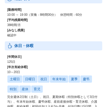
[勤務時間]
10:00 ～ 19:00（実働：8時間00分） 休憩時間：60分
[平均残業時間]
38時間/月
[みなし残業]
確認中
休日・休暇
[年間休日]
125日
[年次有給休暇]
10～20日
土曜日
日曜日
祝日
年末年始
夏季
慶弔
特別
産休
育児
完全週休2日制（土日）、祝日、夏期休暇（特別休暇として3日付
与）、年末年始休暇、慶弔休暇、産前産後休暇・育児休暇、介護
休暇、有給休暇：初回付与は入社3か月後、付与日数は5日間。入