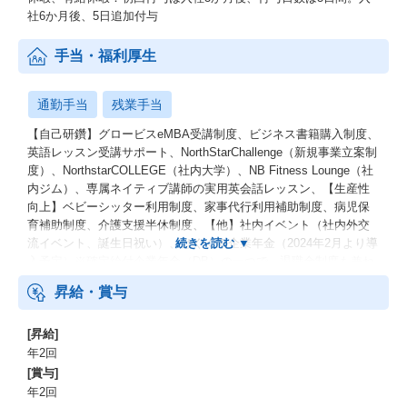
社6か月後、5日追加付与
手当・福利厚生
通勤手当
残業手当
【自己研鑽】グロービスeMBA受講制度、ビジネス書籍購入制度、
英語レッスン受講サポート、NorthStarChallenge（新規事業立案制
度）、NorthstarCOLLEGE（社内大学）、NB Fitness Lounge（社
内ジム）、専属ネイティブ講師の実用英会話レッスン、【生産性
向上】ベビーシッター利用制度、家事代行利用補助制度、病児保
育補助制度、介護支援半休制度、【他】社内イベント（社内外交
流イベント、誕生日祝い）、はぐくみ企業年金（2024年2月より導
入予定）※確定給付企業年金（DB）の一つで、退職金制度も兼ね
備えた年金制度です。
昇給・賞与
[昇給]
年2回
[賞与]
年2回