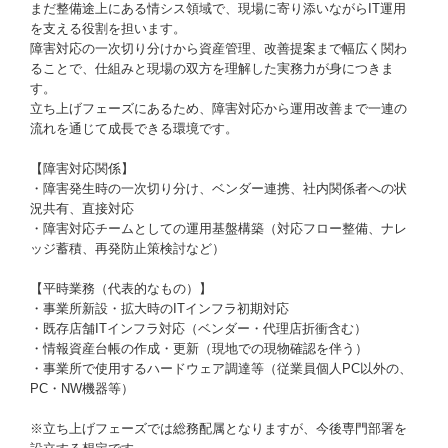
まだ整備途上にある情シス領域で、現場に寄り添いながらIT運用
を支える役割を担います。
障害対応の一次切り分けから資産管理、改善提案まで幅広く関わ
ることで、仕組みと現場の双方を理解した実務力が身につきま
す。
立ち上げフェーズにあるため、障害対応から運用改善まで一連の
流れを通じて成長できる環境です。
【障害対応関係】
・障害発生時の一次切り分け、ベンダー連携、社内関係者への状
況共有、直接対応
・障害対応チームとしての運用基盤構築（対応フロー整備、ナレ
ッジ蓄積、再発防止策検討など）
【平時業務（代表的なもの）】
・事業所新設・拡大時のITインフラ初期対応
・既存店舗ITインフラ対応（ベンダー・代理店折衝含む）
・情報資産台帳の作成・更新（現地での現物確認を伴う）
・事業所で使用するハードウェア調達等（従業員個人PC以外の、
PC・NW機器等）
※立ち上げフェーズでは総務配属となりますが、今後専門部署を