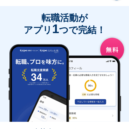
転職活動が
1
アプリ
つで完結！