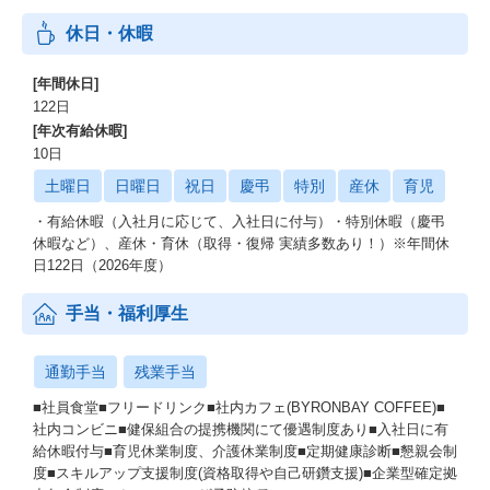
休日・休暇
[年間休日]
122日
[年次有給休暇]
10日
土曜日
日曜日
祝日
慶弔
特別
産休
育児
・有給休暇（入社月に応じて、入社日に付与）・特別休暇（慶弔
休暇など）、産休・育休（取得・復帰 実績多数あり！）※年間休
日122日（2026年度）
手当・福利厚生
通勤手当
残業手当
■社員食堂■フリードリンク■社内カフェ(BYRONBAY COFFEE)■
社内コンビニ■健保組合の提携機関にて優遇制度あり■入社日に有
給休暇付与■育児休業制度、介護休業制度■定期健康診断■懇親会制
度■スキルアップ支援制度(資格取得や自己研鑽支援)■企業型確定拠