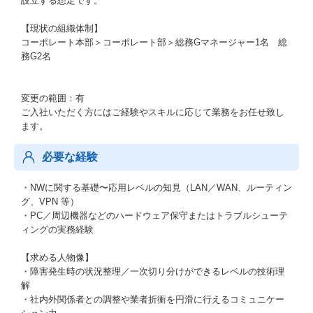
設立する想定です。
【現状の組織体制】
コーポレート本部＞コーポレート部＞総務Gマネージャー1名 総
務G2名
変更の範囲：有
ご⼊社いただく⽅にはご経験やスキルに応じて業務をお任せ致し
ます。
必要な経験
・NWに関する基礎〜応用レベルの知見（LAN／WAN、ルーティン
グ、VPN 等）
・PC／周辺機器などのハードウェア保守またはトラブルシューテ
ィングの実務経験
【求める人物像】
・障害発生時の状況整理／一次切り分けができるレベルの技術理
解
・社内外関係者との調整や業者折衝を円滑に行えるコミュニケー