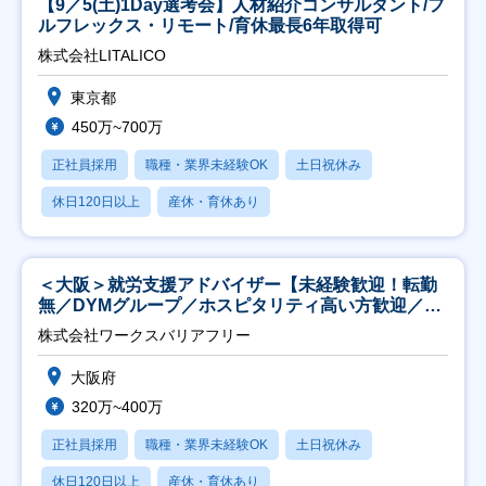
【9／5(土)1Day選考会】人材紹介コンサルタント/フ
ルフレックス・リモート/育休最長6年取得可
株式会社LITALICO
東京都
450万~700万
正社員採用
職種・業界未経験OK
土日祝休み
休日120日以上
産休・育休あり
＜大阪＞就労支援アドバイザー【未経験歓迎！転勤
無／DYMグループ／ホスピタリティ高い方歓迎／土
日祝】
株式会社ワークスバリアフリー
大阪府
320万~400万
正社員採用
職種・業界未経験OK
土日祝休み
休日120日以上
産休・育休あり