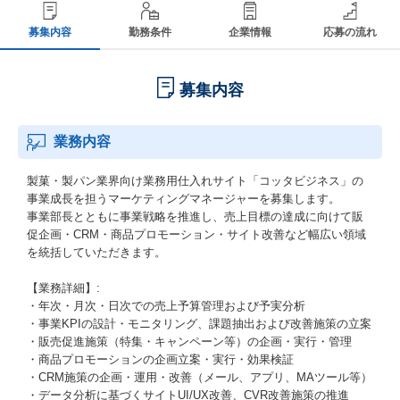
募集内容
勤務条件
企業情報
応募の流れ
募集内容
業務内容
製菓・製パン業界向け業務用仕入れサイト「コッタビジネス」の
事業成長を担うマーケティングマネージャーを募集します。
事業部長とともに事業戦略を推進し、売上目標の達成に向けて販
促企画・CRM・商品プロモーション・サイト改善など幅広い領域
を統括していただきます。
【業務詳細】:
・年次・月次・日次での売上予算管理および予実分析
・事業KPIの設計・モニタリング、課題抽出および改善施策の立案
・販売促進施策（特集・キャンペーン等）の企画・実行・管理
・商品プロモーションの企画立案・実行・効果検証
・CRM施策の企画・運用・改善（メール、アプリ、MAツール等）
・データ分析に基づくサイトUI/UX改善、CVR改善施策の推進