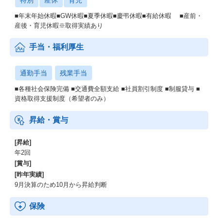
特別
産休
育児
■年末年始休暇■GW休暇■夏季休暇■慶弔休暇■有給休暇 ■産前・
産後・育児休暇※取得実績あり
手当・福利厚生
通勤手当
残業手当
■各種社会保険完備 ■交通費全額支給 ■社員割引制度 ■制服貸与 ■
資格取得支援制度（希望者のみ）
昇給・賞与
[昇給]
年2回
[賞与]
[昨年実績]
9月決算のため10月から昇給判断
保険