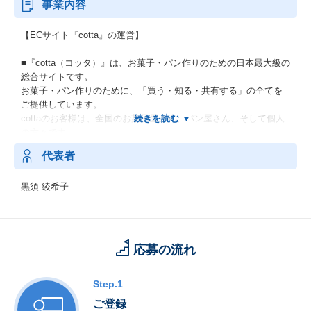
事業内容
【ECサイト『cotta』の運営】
■『cotta（コッタ）』は、お菓子・パン作りのための日本最大級の
総合サイトです。
お菓子・パン作りのために、「買う・知る・共有する」の全てを
ご提供しています。
cottaのお客様は、全国のお菓子屋さん、パン屋さん、そして個人
の方々です。
個人のお客様160万人、法人のお客様16万社に日々ご利用頂いてい
代表者
ます。
黒須 綾希子
■業務用アイテムを少ない単位で、かつお手頃な価格で購入でき、
更にはそれがすぐに届くスピード感が強みです。
販売品目は約3万点。ケーキ箱やパン袋など、お菓子を包む「ラッ
ピングアイテム」と、
小麦粉やチョコレートなどの「製菓材料」そして、ホイッパーや
応募の流れ
ケーキ型などの「製菓製パン道具」を扱っています。
Step.1
■商品のPRも行っており、インフルエンサーやサイト内の広告に
て、商品やレシピをPRし、販促も行っております。
ご登録