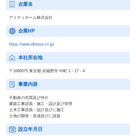
企業名
アイディホーム株式会社
企業HP
https://www.idhome.co.jp/
本社所在地
〒1690075 東京都 武蔵野市 中町 1－17－4
事業内容
不動産の売買及び仲介
建築工事請負・施工・設計及び管理
土木工事請負・設計並びに施工
土地の開発・造成並びに請負
設立年月日