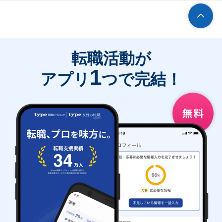
転職活動が
1
アプリ
つで完結！