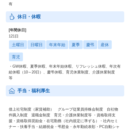
有
休日・休暇
[年間休日]
121日
土曜日
日曜日
年末年始
夏季
慶弔
産休
育児
・GW休暇、夏季休暇、年末年始休暇、リフレッシュ休暇、年次有
給休暇（10～20日）、慶弔休暇、育児休業制度、介護休業制度
等
手当・福利厚生
借上社宅制度（家賃補助） グループ従業員持株会制度 自社物
件購入制度 退職金制度 育児・介護休業制度等 ・資格取得支
援・資格取得奨励金・在宅勤務（社内規定に準ずる）・社内セミ
ナー・扶養手当・結婚祝金・弔慰金・永年勤続表彰・PC自動シャ