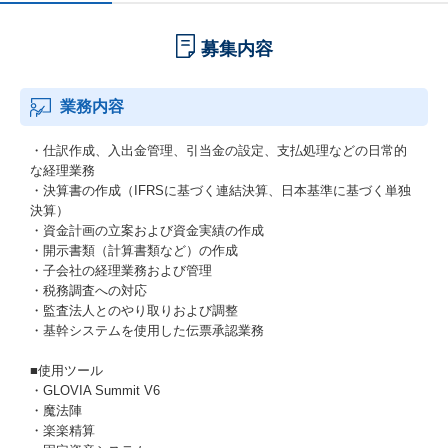
募集内容
業務内容
・仕訳作成、入出金管理、引当金の設定、支払処理などの日常的
な経理業務
・決算書の作成（IFRSに基づく連結決算、日本基準に基づく単独
決算）
・資金計画の立案および資金実績の作成
・開示書類（計算書類など）の作成
・子会社の経理業務および管理
・税務調査への対応
・監査法人とのやり取りおよび調整
・基幹システムを使用した伝票承認業務
■使用ツール
・GLOVIA Summit V6
・魔法陣
・楽楽精算