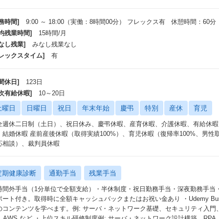
務時間]
9:00 ～ 18:00（実働：8時間00分） フレックス有 休憩時間：60分
平均残業時間]
15時間/月
なし残業]
みなし残業なし
フレックスタイム]
有
間休日]
123日
年次有給休暇]
10～20日
土曜日
日曜日
祝日
年末年始
慶弔
特別
産休
育児
全週休二日制（土日）、祝日休み、慶弔休暇、産育休暇、介護休暇、有給休暇
、結婚休暇 産前産後休暇（取得実績100%）、育児休暇（復帰率100%、男
応相談）、裁判員休暇
定期健康診断
通勤手当
残業手当
時間外手当（1分単位で全額支給）・半休制度・祝日勤務手当・深夜勤務手当
ポート付き。取得時に全額キャッシュバックまたはお祝い金あり ・Udemy Bu
のコンテンツを学べます。例: サーバ・ネットワーク基礎、セキュリティ入門、OAスキ
n、AWS など ・上位スキル研修制度例: サーバ・ネットワーク設計構築、RP