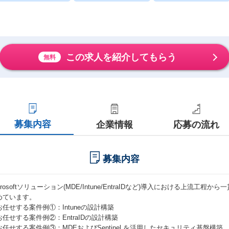
この求人を紹介してもらう
無料
募集内容
企業情報
応募の流れ
募集内容
crosoftソリューション(MDE/Intune/EntraIDなど)導入における上流
めています。
お任せする案件例①：Intuneの設計構築
お任せする案件例②：EntraIDの設計構築
お任せする案件例③：MDEおよびSentinel を活用したセキュリティ基盤構築