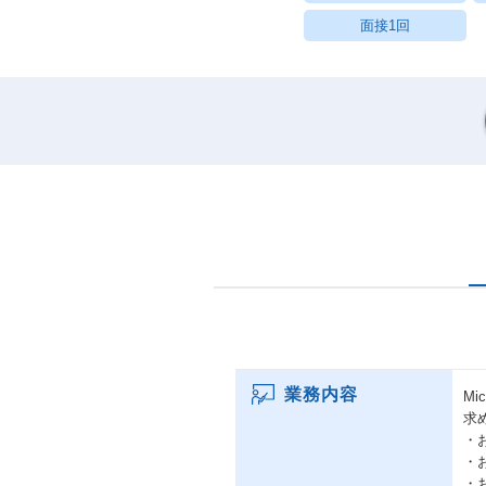
面接1回
業務内容
Mi
求
・
・
・