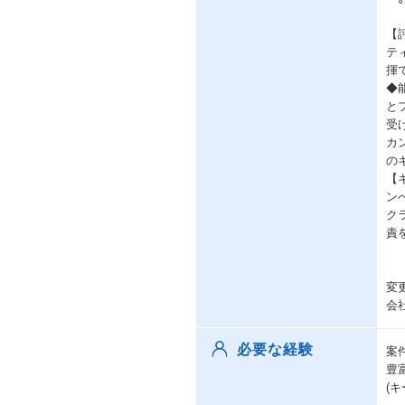
【
テ
揮
◆
と
受
カ
の
【
ン
ク
責
変
会
必要な経験
案
豊
(キ