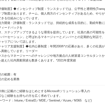
評価制度】◆インセンティブ制度：ランスタッドでは、公平性と透明性(Transpa
ィブ制度があります。チーム、個人両方のインセンティブがあるため、やりが
できる仕組みになっています。
能力開発・評価制度：ランスタッドでは、持続的な成長を目的に、勤続年数に
フィードバックを
け、ステップアップできるような環境を提供しています。社員の真の可能性を
ンバーセーション」と呼ばれるマネージャーとメンバーとの定期的な対話で、
キャリアについて話します。
キャリア支援制度】◆社内公募制度：年間200件*の応募があり、多くの社員
へ異動しています。リーダー
ラスからマネージャーへのチャレンジや地方拠点の人材派遣コンサルタントか
を超えた社内異動実績も数多くあります。*2021年度実績
更の範囲：有
社の定める業務
件例に記載のご経験をはじめとするMicrosoftソリューション導入の
富なご経験をお持ちの方を広く求めています。
ーワード：Intune／EntraID／MDE／Sentinel／Azure／M365 など)