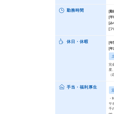
勤務時間
[勤
[
[み
[
休日・休暇
[年
[
完
度
（
手当・福利厚生
・
サ
千
o