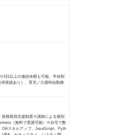
※5日以上の連続休暇も可能、半休制
性取得実績あり）、育児／介護時短勤務
・資格取得支援制度※講師による個別
siness（無料で受講可能）※自宅で数
ルアップ、JavaScript、Pyth
A、VBA、セキュリティ、システム開