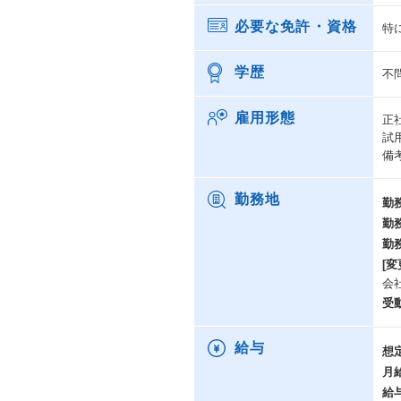
必要な免許・資格
特
学歴
不
雇用形態
正
試
備
勤務地
勤
勤
勤
[変
会
受
給与
想
月
給