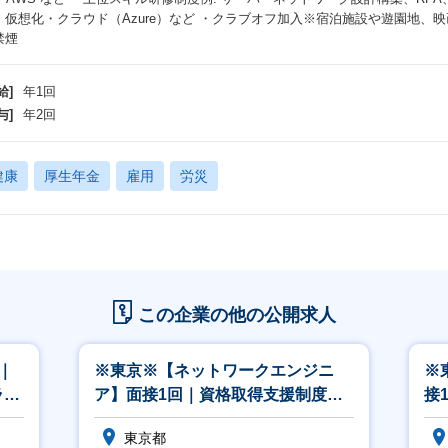
、仮想化・クラウド（Azure）など ・クラブオフ加入※宿泊施設や遊園地、映
禁煙
給]
年1回
与]
年2回
健康
厚生年金
雇用
労災
この企業の他の公開求人
｜
※東京※【ネットワークエンジニ
※
ライ
ア】面接1回｜資格取得支援制度有
接
｜大規模案件に携わる
模
東京都