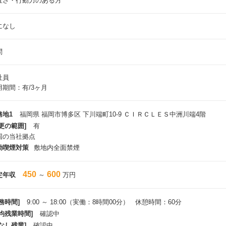
直さ・行動力のある方
になし
問
社員
用期間：有/3ヶ月
務地1
福岡県 福岡市博多区 下川端町10-9 ＣＩＲＣＬＥＳ中洲川端4階
更の範囲]
有
国の当社拠点
動喫煙対策
敷地内全面禁煙
450
600
定年収
～
万円
務時間]
9:00 ～ 18:00（実働：8時間00分） 休憩時間：60分
平均残業時間]
確認中
なし残業]
確認中