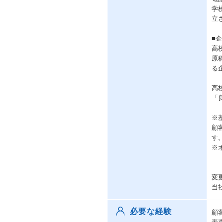
学
立
■
高
原
る
高
「
※
顧
す
※
変
当
必要な経験
顧