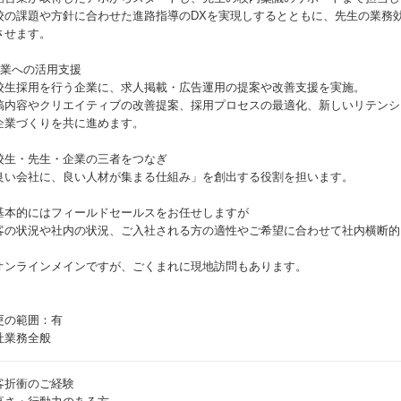
校の課題や方針に合わせた進路指導のDXを実現しするとともに、先生の業務
させます。
企業への活用支援
校生採用を行う企業に、求人掲載・広告運用の提案や改善支援を実施。
稿内容やクリエイティブの改善提案、採用プロセスの最適化、新しいリテンシ
企業づくりを共に進めます。
校生・先生・企業の三者をつなぎ
良い会社に、良い人材が集まる仕組み」を創出する役割を担います。
基本的にはフィールドセールスをお任せしますが
客の状況や社内の状況、ご入社される方の適性やご希望に合わせて社内横断的
。
オンラインメインですが、ごくまれに現地訪問もあります。
更の範囲：有
社業務全般
客折衝のご経験