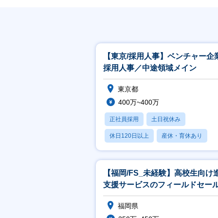
【東京/採用人事】ベンチャー企
採用人事／中途領域メイン
東京都
400万~400万
正社員採用
土日祝休み
休日120日以上
産休・育休あり
【福岡/FS_未経験】高校生向け
支援サービスのフィールドセー
(法人営業)／未経験歓迎／高卒就
福岡県