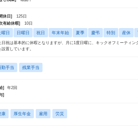
間休日]
125日
年次有給休暇]
10日
土曜日
日曜日
祝日
年末年始
夏季
慶弔
特別
産休
土日祝は基本的に休暇となりますが、月に1度日曜に、キックオフミーティン
を設置しています。
通勤手当
残業手当
給]
年2回
与]
健康
厚生年金
雇用
労災