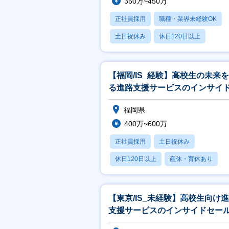
350万~450万
正社員採用
職種・業界未経験OK
土日祝休み
休日120日以上
産休・育休あり
【福岡/IS_経験】高校生の未来
る進路支援サービスのインサイ
ールス／経験活かせる／高卒就
福岡県
400万~600万
正社員採用
土日祝休み
休日120日以上
産休・育休あり
学歴不問
【東京/IS_未経験】高校生向け
支援サービスのインサイドセー
／第二新卒・未経験歓迎