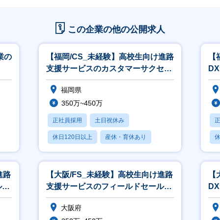
この企業の他の公開求人
業の
【福岡/CS_未経験】高校生向け進路
【
支援サービスのカスタマーサクセス
D
／第二新卒・未経験歓迎／高卒就活
／
福岡県
350万~450万
正社員採用
土日祝休み
休日120日以上
産休・育休あり
休
学歴不問
進路
【大阪/FS_未経験】高校生向け進路
【
ルス
支援サービスのフィールドセールス
D
(法人営業)／未経験歓迎／高卒就
大阪府