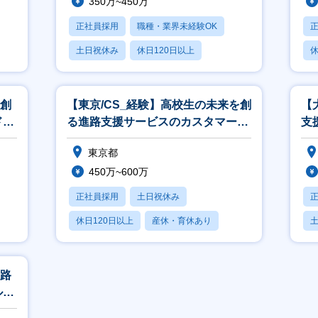
350万~450万
正社員採用
職種・業界未経験OK
土日祝休み
休日120日以上
休
産休・育休あり
月
を創
【東京/CS_経験】高校生の未来を創
【
ドセ
る進路支援サービスのカスタマーサ
支
活生
クセス／経験活かせる
／
東京都
450万~600万
正社員採用
土日祝休み
休日120日以上
産休・育休あり
月残業20時間以内
進路
ルス