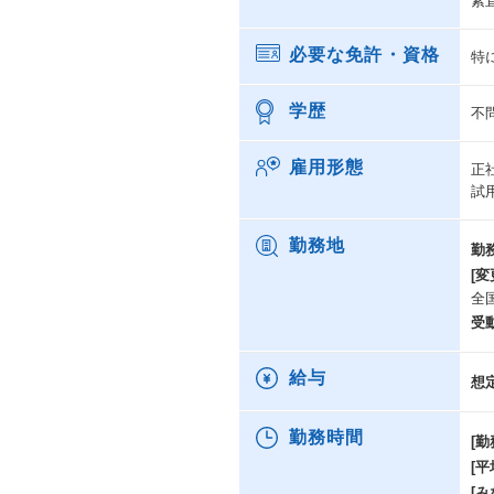
素
必要な免許・資格
特
学歴
不
雇用形態
正
試
勤務地
勤
[変
全
受
給与
想
勤務時間
[勤
[
[み