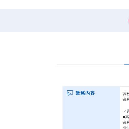
業務内容
高
高
＜
■
高
電