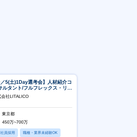
9／5(土)1Day選考会】人材紹介コ
サルタント/フルフレックス・リモ
ト/育休最長6年取得可
会社LITALICO
東京都
450万~700万
正社員採用
職種・業界未経験OK