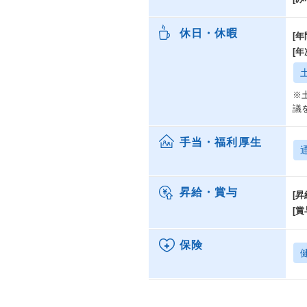
休日・休暇
[年
[
※
議
手当・福利厚生
昇給・賞与
[昇
[賞
保険